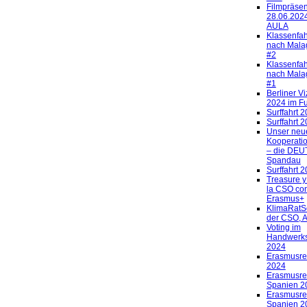
Filmpräsen
28.06.2024
AULA
Klassenfah
nach Mala
#2
Klassenfah
nach Mala
#1
Berliner V
2024 im Fu
Surffahrt 
Surffahrt 
Unser neu
Kooperatio
– die DEUT
Spandau
Surffahrt 
Treasure y
la CSO con
Erasmus+
KlimaRatS
der CSO, A
Voting im
Handwerks
2024
Erasmusre
2024
Erasmusre
Spanien 2
Erasmusre
Spanien 2