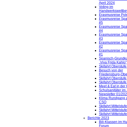
April 2024
Voting im
Handwerkswettbe
Erasmusreise Pol
Erasmusreise Spa
#5
Erasmusreise Spa
#4
Erasmusreise Spa
#3
Erasmusreise Spa
#2
Erasmusreise Spa
#1
Spanisch-Grundku
„Viva Frida Kahlo“
Skifahrt Oberstuf
Besuch von der
Friedensburg-Obe
Skifahrt Oberstuf
Skifahrt Oberstuf
Meet & Eat in der
Schulsanitäter im
Newsletter 01/20
Klima Rundgang a
CSO
Skifahrt Mittelstu
Skifahrt Mittelstu
Skifahrt Mittelstu
Berichte 2023
Bili-Klassen im H
Forum