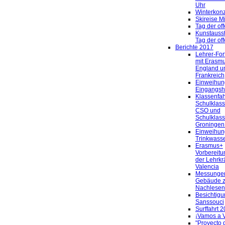
Uhr
Winterkonz
Skireise Mi
Tag der of
Kunstauss
Tag der of
Berichte 2017
Lehrer-For
mit Erasmu
England u
Frankreich
Einweihun
Eingangsh
Klassenfahr
Schulklass
CSO und
Schulklass
Groningen 
Einweihun
Trinkwass
Erasmus+
Vorbereitu
der Lehrkrä
Valencia
Messunge
Gebäude 
Nachlesen
Besichtigu
Sanssouci
Surffahrt 
¡Vamos a V
"Proyecto g