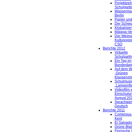
Projektzei
Schulgart
Wassermar
Berlin
Papier und
Der Schw
Klobalisier
Málaga-Ve
Der Weima
Kulturexpr
CSO
Berichte 2012
Virtuelle
Schulpartn
Ein Tag im
Bundestag
Auf dem 
„Grünen
Klassenzi
Schulmusi
„Lampenfi
Videofilm 
Einschulu
August 20
Sprachwerk
Deutsch
Berichte 2011
Comenius-
Kent
El Salvado
Grüne Blatt
Finnische 