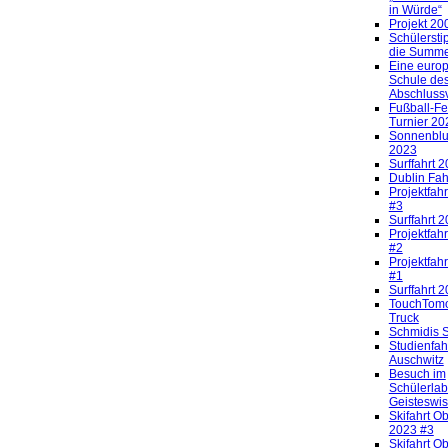
in Würde“
Projekt 20
Schülersti
die Summe
Eine euro
Schule de
Abschlussv
Fußball-Fe
Turnier 202
Sonnenblu
2023
Surffahrt 
Dublin Fah
Projektfahr
#3
Surffahrt 
Projektfahr
#2
Projektfahr
#1
Surffahrt 
TouchTomo
Truck
Schmidis S
Studienfah
Auschwitz
Besuch im
Schülerlab
Geisteswi
Skifahrt O
2023 #3
Skifahrt O