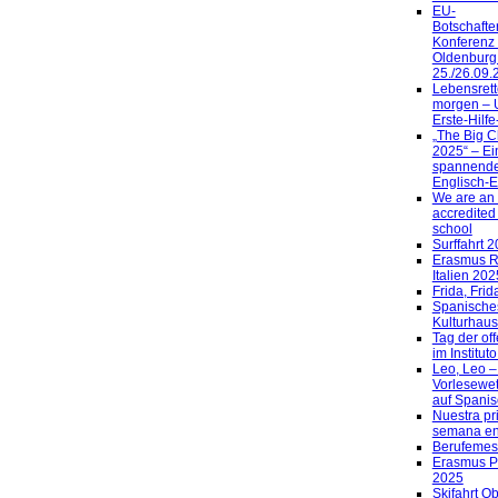
EU-
Botschafte
Konferenz 
Oldenburg
25./26.09.
Lebensrett
morgen – 
Erste-Hilf
„The Big C
2025“ – Ei
spannend
Englisch-E
We are an
accredited
school
Surffahrt 
Erasmus R
Italien 202
Frida, Frid
Spanische
Kulturhau
Tag der of
im Institut
Leo, Leo –
Vorlesewe
auf Spanis
Nuestra pr
semana en
Berufemes
Erasmus 
2025
Skifahrt O