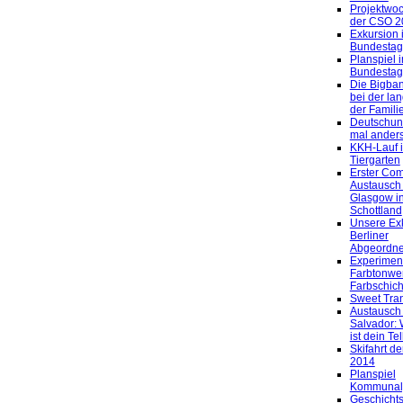
Projektwo
der CSO 2
Exkursion 
Bundestag
Planspiel 
Bundestag
Die Bigba
bei der la
der Famili
Deutschunt
mal ander
KKH-Lauf 
Tiergarten
Erster Co
Austausch
Glasgow i
Schottland
Unsere Exk
Berliner
Abgeordne
Experiment
Farbtonwe
Farbschich
Sweet Tran
Austausch 
Salvador: 
ist dein Te
Skifahrt de
2014
Planspiel
Kommunalp
Geschichts