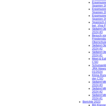
Erasmusre
Spanien 2
Erasmusre
Spanien 2
Erasmusre
Spanien 2
Spanisch-
bei „Viva F
Skifahrt O
2024 #3
Besuch vo
Friedensbu
Oberschul
Skifahrt O
2024 #2
Skifahrt O
2024 #1
Meet & Eat
CSO
Schulsanit
JRK-Newsl
01/2024
Klima Run
der CSO
Skifahrt Mi
2024 #3
Skifahrt Mi
2024 #2
Skifahrt Mi
2024 #1
Berichte 2023
Bili-Klass