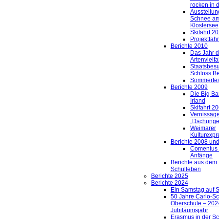
rocken in 
Ausstellun
Schnee a
Klostersee
Skifahrt 2
Projektfah
Berichte 2010
Das Jahr d
Artenvielfal
Staatsbes
Schloss Be
Sommerfes
Berichte 2009
Die Big Ba
Irland
Skifahrt 2
Vernissag
„Dschungel
Weimarer
Kulturexpr
Berichte 2008 und
Comenius 
Anfänge
Berichte aus dem
Schulleben
Berichte 2025
Berichte 2024
Ein Samstag auf 
50 Jahre Carlo-S
Oberschule – 2024
Jubiläumsjahr
Erasmus in der S