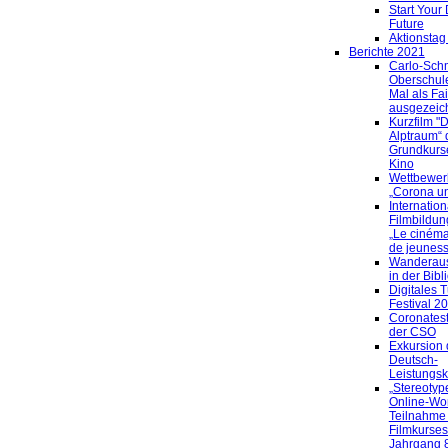
Start Your 
Future
Aktionstag
Berichte 2021
Carlo-Sch
Oberschul
Mal als Fa
ausgezeic
Kurzfilm "
Alptraum“ 
Grundkurs
Kino
Wettbewer
„Corona un
Internatio
Filmbildun
„Le cinéma
de jeuness
Wanderaus
in der Bibl
Digitales 
Festival 2
Coronates
der CSO
Exkursion 
Deutsch-
Leistungs
„Stereotype
Online-Wo
Teilnahme
Filmkurses
Jahrgang 