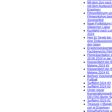
Mit dem Zug nach
mit dem Austaus
Erasmus+
Filmvorführung u
Filmworkshop be
Sommerfest
Nawi-Fortbildung 
Gläsernen Labor
Kursfahrt nach Lo
2024
Herr El-Tayeb bei 
eine Diskussions
den Islam
Ergebnispräsenta
Fachbereichs Fil
Filmpräsentation
28.06.2024 in de
Klassenfahrt der 
Malaga 2024 #2
Klassenfahrt der 
Malaga 2024 #1
Berliner Vizemeis
Fußball
Surffahrt 2024 #3
Surffahrt 2024 #2
Unser neuer
Kooperationspartn
DEUTAG Berlin-S
Surffahrt 2024 #1
Treasure y Magalí
con el Erasmus+
KlimaRatSchule a