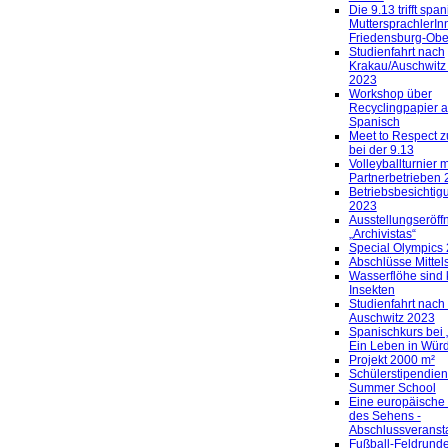
Die 9.13 trifft spa
MuttersprachlerIn
Friedensburg-Obe
Studienfahrt nach
Krakau/Auschwitz
2023
Workshop über
Recyclingpapier a
Spanisch
Meet to Respect 
bei der 9.13
Volleyballturnier 
Partnerbetrieben
Betriebsbesichti
2023
Ausstellungseröff
„Archivistas“
Special Olympics
Abschlüsse Mittels
Wasserflöhe sind 
Insekten
Studienfahrt nach
Auschwitz 2023
Spanischkurs bei
Ein Leben in Wür
Projekt 2000 m²
Schülerstipendien 
Summer School
Eine europäische
des Sehens -
Abschlussveranst
Fußball-Feldrunde