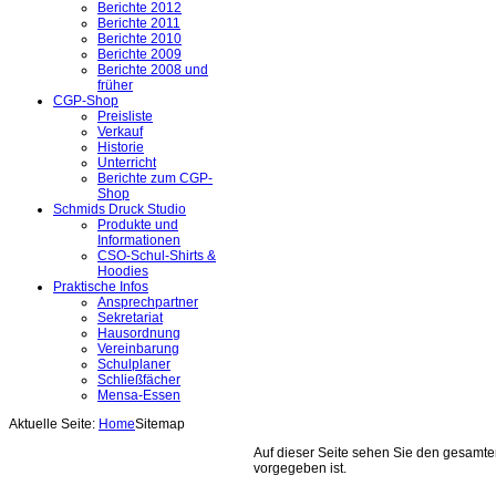
Berichte 2012
Berichte 2011
Berichte 2010
Berichte 2009
Berichte 2008 und
früher
CGP-Shop
Preisliste
Verkauf
Historie
Unterricht
Berichte zum CGP-
Shop
Schmids Druck Studio
Produkte und
Informationen
CSO-Schul-Shirts &
Hoodies
Praktische Infos
Ansprechpartner
Sekretariat
Hausordnung
Vereinbarung
Schulplaner
Schließfächer
Mensa-Essen
Aktuelle Seite:
Home
Sitemap
Auf dieser Seite sehen Sie den gesamte
vorgegeben ist.