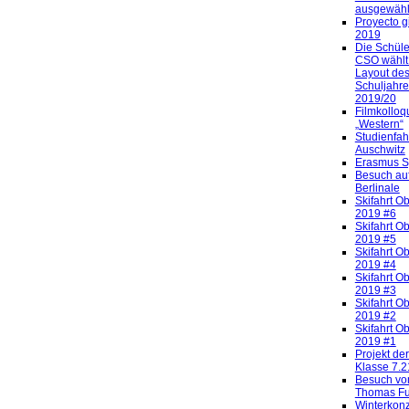
ausgewähl
Proyecto g
2019
Die Schüle
CSO wählt
Layout de
Schuljahre
2019/20
Filmkollo
„Western“
Studienfah
Auschwitz
Erasmus S
Besuch auf
Berlinale
Skifahrt O
2019 #6
Skifahrt O
2019 #5
Skifahrt O
2019 #4
Skifahrt O
2019 #3
Skifahrt O
2019 #2
Skifahrt O
2019 #1
Projekt de
Klasse 7.2
Besuch vo
Thomas F
Winterkonz