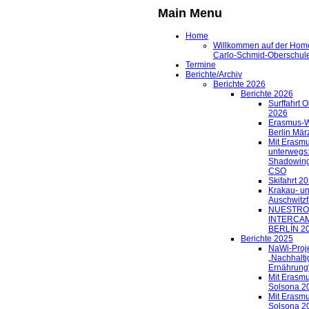
Main Menu
Home
Willkommen auf der Hom
Carlo-Schmid-Oberschule
Termine
Berichte/Archiv
Berichte 2026
Berichte 2026
Surffahrt O
2026
Erasmus-W
Berlin Mär
Mit Erasm
unterwegs:
Shadowing
CSO
Skifahrt 2
Krakau- u
Auschwitzf
NUESTRO
INTERCAM
BERLÍN 2
Berichte 2025
NaWi-Proj
„Nachhalti
Ernährung
Mit Erasm
Solsona 2
Mit Erasm
Solsona 2