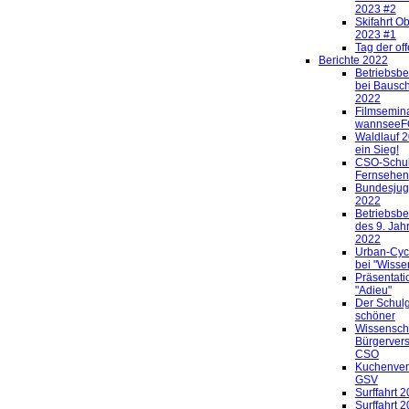
2023 #2
Skifahrt O
2023 #1
Tag der of
Berichte 2022
Betriebsbe
bei Bausc
2022
Filmsemin
wannsee
Waldlauf 
ein Sieg!
CSO-Schul
Fernsehen
Bundesjug
2022
Betriebsbe
des 9. Jah
2022
Urban-Cycl
bei "Wisse
Präsentati
"Adieu"
Der Schulg
schöner
Wissenscha
Bürgervers
CSO
Kuchenver
GSV
Surffahrt 
Surffahrt 