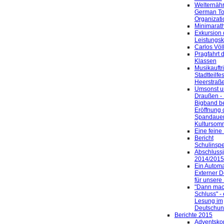
Welternäh
German Toi
Organizat
Minimarat
Exkursion
Leistungs
Carlos Völ
Pragfahrt d
Klassen
Musikauftri
Stadtteilfes
Heerstraß
Umsonst u
Draußen -
Bigband be
Eröffnung 
Spandaue
Kultursom
Eine feine
Bericht
Schulinspe
Abschluss
2014/2015:
Ein Automa
Externer De
für unsere
"Dann mac
Schluss" -
Lesung im
Deutschunt
Berichte 2015
Adventsko