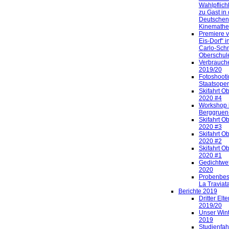
Wahlpflich
zu Gast in 
Deutschen
Kinemathe
Premiere v
Eis-Dorf“ i
Carlo-Sch
Oberschul
Verbrauch
2019/20
Fotoshooti
Staatsoper
Skifahrt O
2020 #4
Workshop 
Berggrue
Skifahrt O
2020 #3
Skifahrt O
2020 #2
Skifahrt O
2020 #1
Gedichtwe
2020
Probenbes
La Traviat
Berichte 2019
Dritter Elte
2019/20
Unser Wint
2019
Studienfah