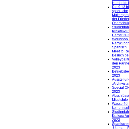
Humboldt 
Die 9.13 trif
spanische
Mutterspra
der Friede
Oberschul
Studienfah
Krakau/Au
Herbst 20
Workshop 
Recyclingp
Spanisch
Meet to Re
Besuch bei
Volleyballt
den Partne
2023
Betriebsbe
2023
Ausstellun
„Archivista
Special Ol
2023
Abschlüss
Mittelstufe
Wasserflöh
keine Inse
Studienfah
Krakau/ Au
2023
Spanischku
„Utama – 