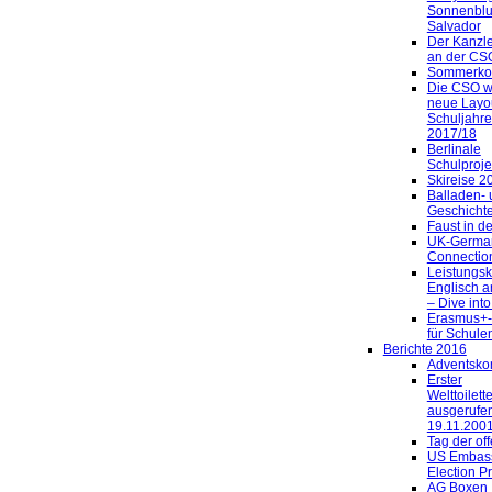
Sonnenblu
Salvador
Der Kanzle
an der CS
Sommerkon
Die CSO w
neue Layo
Schuljahre
2017/18
Berlinale
Schulproje
Skireise 2
Balladen- 
Geschichte
Faust in d
UK-Germa
Connectio
Leistungsk
Englisch 
– Dive into
Erasmus+
für Schule
Berichte 2016
Adventsko
Erster
Welttoilett
ausgerufe
19.11.2001
Tag der of
US Embass
Election P
AG Boxen