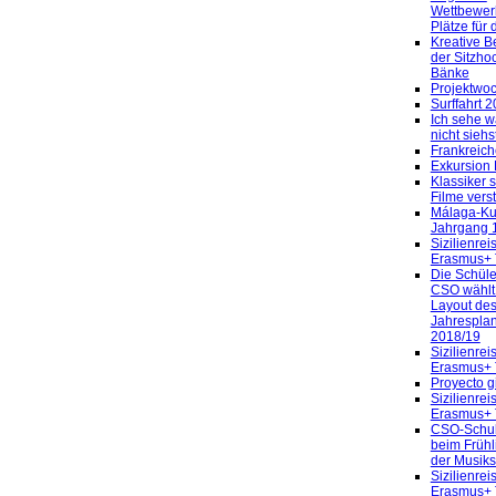
Wettbewerb
Plätze für 
Kreative 
der Sitzho
Bänke
Projektwo
Surffahrt 
Ich sehe w
nicht siehst
Frankreich
Exkursion
Klassiker 
Filme vers
Málaga-Kur
Jahrgang 
Sizilienrei
Erasmus+ 
Die Schüle
CSO wählt
Layout de
Jahrespla
2018/19
Sizilienrei
Erasmus+ 
Proyecto g
Sizilienrei
Erasmus+ 
CSO-Schu
beim Frühl
der Musik
Sizilienrei
Erasmus+ 