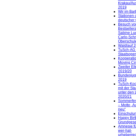
Krakau/Au
2019
Wir im Bar
Stationen 
deutscher 
Besuch vo
Bestseller
Sabine Lud
Carlo-Sch
Oberschul
Waldlauf 
TuSch-AG 
Staatsoper
Kooperatio
Moving C
Zweiter Elt
2019/20
Bundesjug
2019
TuSch-Koo
mit der St
unter den 
2020/21
Sommerfes
– Motto „A
neu“
Einschulu
Happy Bir
Grundgese
Amnesie fü
wer-hat-
urheberrec