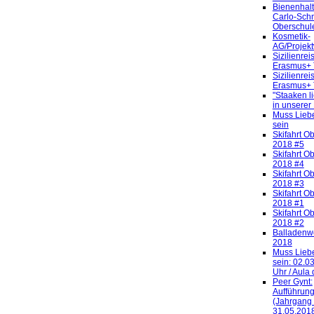
Bienenhalt
Carlo-Sch
Oberschul
Kosmetik-
AG/Projek
Sizilienrei
Erasmus+ 
Sizilienrei
Erasmus+ 
"Staaken li
in unserer 
Muss Lieb
sein
Skifahrt O
2018 #5
Skifahrt O
2018 #4
Skifahrt O
2018 #3
Skifahrt O
2018 #1
Skifahrt O
2018 #2
Balladenw
2018
Muss Lieb
sein: 02.03
Uhr / Aula
Peer Gynt:
Aufführun
(Jahrgang
31.05.201