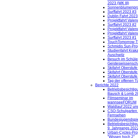
2023 (WK III)
Sonnenblumenpro
Surffahrt 2023 #3
Dublin Fahrt 2023
Projektfahrt Valen
Surffahrt 2023 #2
Projektfahrt Valen
Projektfahrt Valen
Surffahrt 2023 #1
TouchTomorrow-T
Schmidis Sun-Pro
Studienfahrt Krak
Auschwitz
Besuch im Schüle
Geisteswissensch
Skifahrt Oberstuf
Skifahrt Oberstuf
Skifahrt Oberstuf
Tag der offenen T
Berichte 2022
Betriebsbesichtig
Bausch & Lomb 2
Filmseminar im
wannseeFORUM
Waldlauf 2022 und
CSO-Schulgarten
Fernsehen
Bundesjugendspi
Betriebsbesichti
9. Jahrgangs 202
Urban-Cycles-Proj
"Wissen hoch 2"