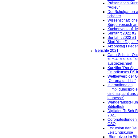
Präsentation Kurz
"Adieu"
Der Schulgarten w
schöner
Wissenschaftliche
Bürgerversuch an
Kuchenverkauf d
Surffahrt 2022 #2
Surffahrt 2022 #1
Start Your Digital 
Aktionstag Friede
Berichte 2021
Carlo-Schmid-Obe
zum 4. Mal als Fa
ausgezeichnet
Kurzfilm "Der Alp
Grundkurses DS i
Wettbewerb der G
„Corona und Ich“
Internationales
Filmbildungsprojek
cinéma, cent ans 
jeunesse“
Wanderausstellung
Bibliothek
Digitales TuSch-Fe
2021
Coronatestungen 
CSO
Exkursion der Deu
Leistungskurse
„Stereotype im Fil