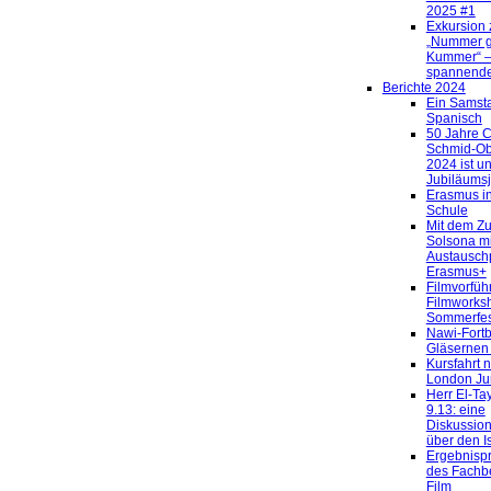
2025 #1
Exkursion 
„Nummer 
Kummer“ –
spannender
Berichte 2024
Ein Samst
Spanisch
50 Jahre C
Schmid-Ob
2024 ist u
Jubiläumsj
Erasmus in
Schule
Mit dem Z
Solsona m
Austausc
Erasmus+
Filmvorfüh
Filmworks
Sommerfes
Nawi-Fortb
Gläsernen
Kursfahrt 
London Ju
Herr El-Ta
9.13: eine
Diskussio
über den I
Ergebnisp
des Fachb
Film