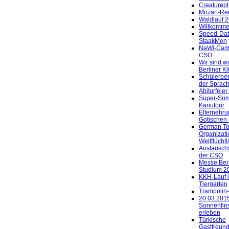
Creaturep
Mozart-Re
Waldlauf 
Willkomme
Speed-Dat
StaakMen
NaWi-Camp
CSO
Wir sind w
Berliner K
Schülerber
der Sprach
Abiturfeie
Super-So
Kanutour
Elternehru
Gotischen
German Toi
Organizati
Weltflüchtl
Austausch
der CSO
Messe Ber
Studium 2
KKH-Lauf 
Tiergarten
Trampolin
20.03.201
Sonnenfins
erleben
Türkische
Gastfreund