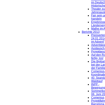
im Deutsc
Historisc
Theater z
Jahresaus
Fair sein u
handeln
Ergebniss
Länderver
Mathe im 
Berichte 2013
Preisverle
24.01.201
im Advent“
Adventsko
Austausch-
Projektwo
Auf den Rol
fertig, los!
Die Bigba
bei der La
der Famili
Comenius
Koordinati
40. Spand
Waldlauf
INPP -
Bewegung
Sommerko
06. Juni 2
Comenius
Projektfahr
Barcelona