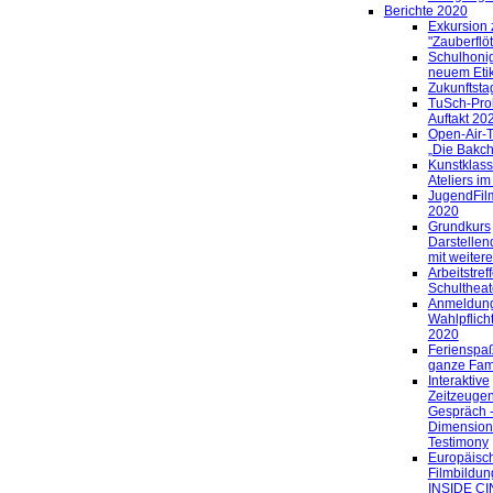
Berichte 2020
Exkursion 
"Zauberflöt
Schulhonig
neuem Etik
Zukunftsta
TuSch-Pro
Auftakt 20
Open-Air-
„Die Bakc
Kunstklass
Ateliers im
JugendFil
2020
Grundkurs
Darstellen
mit weiter
Arbeitstref
Schultheat
Anmeldun
Wahlpflich
2020
Ferienspaß
ganze Fami
Interaktive
Zeitzeugen
Gespräch 
Dimension
Testimony
Europäisc
Filmbildun
INSIDE C