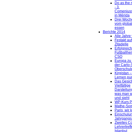
Do as the
- 3.
Comeniussc
in Mérida
Drei Woch
vom global
essen
Berichte 2014
Alle Jahre
Festakt auf
Zitadelle
Erfolgreich
Fußballherb
CSO
Europa zu
der Carlo-
Oberschul
Kirgistan 
Lernen pu
Das Gesich
Vielfältige
Darstellun
was man 
und sieht
WP-Kurs P
Mathe-So
Paris, wir
Einschulun
Jahrgangs
Zweites C
Lehrertreff
Istanbul