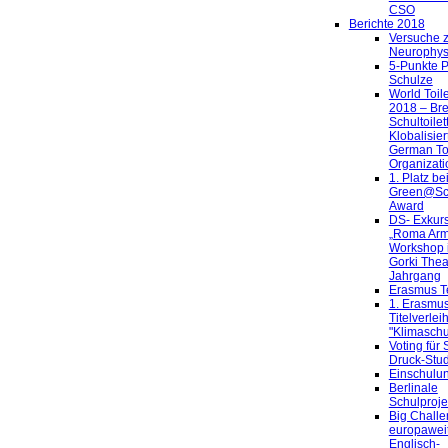
CSO
Berichte 2018
Versuche z
Neurophys
5-Punkte P
Schulze
World Toil
2018 – Br
Schultoilet
Klobalisier
German Toi
Organizati
1. Platz be
Green@Sc
Award
DS- Exkur
„Roma Arm
Workshop 
Gorki Thea
Jahrgang
Erasmus Te
1. Erasmu
Titelverle
"Klimaschu
Voting für
Druck-Stud
Einschulu
Berlinale
Schulproje
Big Challe
europawei
Englisch-