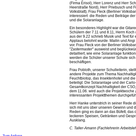
(Firma Erisol), Herr Lorenz und Herr S
Heerstraße Nord), Herr Priebusch und F
Volksblatt), Frau Fleck (Berliner Volksba
interessiert die Reden und Beiträge de
und die Solaranlage.
Ein besonderes Highlight war die Gitar
Schülern der 7.11 und 8.11, Herrn Koch
aus der 9.22 schrieb Musik und Text für 
Applaus belohnt wurde. Mailin und Angi
vor. Frau Fleck von der Berliner Volksb
"Zastermaster" ausweist und beglückwün
detailliert, wie eine Solaranlage funktio
werden die Schüler unserer Schule sich
beschäftigen.
Frau Pobloth, unserer Schulleiterin, ste
andere Projekte zum Thema Nachhaltigke
Feuchtbiotop, das Insektenhotel und die
beteiligt. Die Solaranlage und der Carl
Gesamtkonzept Nachhaltigkeit der CSO, 
dem 11.06. wird auch die Projektwoche 
interessanten Projekt
Herr Hanke unterstrich in seiner Rede 
sich mit uns über unseren Gewinn und d
Reden ging es dann an das Büfett, das di
leckeren Speisen, Getränken und Gespr
Ausklang.
C. Taller-Amann (Fachlehrerin Arbeitsle
Zum Anfang