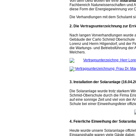
Von dem Geld wollen wir eine
Solaranl
Fachbereich Naturwissenschaften und Arb
diese Form der Energiegewinnung vor Ort
Die Verhandlungen mit dem Schulamt sin
2. Die Vertragsunterzeichnung zur Erri
Nach langen Vorverhandlungen wurde am 
Gebäude der Carlo Schmid Oberschule 
Lorenz und Herrn Hilgendorf, und der F
die Wartungs- und Betriebsführung der 
Melchers.
3. Installation der Solaranlage (16.04.2
Die Solaranlage wurde trotz starkem Wi
Schmid-Oberschule durch die Firma Eris
auf eine sonnige Zeit und viel von der 
Schule bei einer Einweihungsfeier offiz
4. Feierliche Einweihung der Solaranla
Heute wurde unsere Solaranlage offiziell
Eingangshalle waren viele Gäste dabei. 