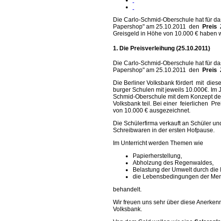
Die Carlo-Schmid-Oberschule hat für da
Papershop" am 25.10.2011 den
Preis 
Greisgeld in Höhe von 10.000 € haben 
1. Die Preisverleihung (25.10.2011)
Die Carlo-Schmid-Oberschule hat für da
Papershop" am 25.10.2011 den
Preis 
Die Berliner Volksbank fördert mit dies
burger Schulen mit jeweils 10.000€. Im 
Schmid-Oberschule mit dem Konzept der
Volksbank teil. Bei einer feierlichen 
von 10.000 € ausgezeichnet.
Die Schülerfirma verkauft an Schüler und
Schreibwaren in der ersten Hofpause.
Im Unterricht werden Themen wie
Papierherstellung,
Abholzung des Regenwaldes,
Belastung der Umwelt durch die P
die Lebensbedingungen der Mens
behandelt.
Wir freuen uns sehr über diese Anerken
Volksbank.