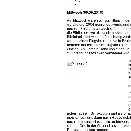
Mittwoch (09.05.2018)
Am Mittwoch waren wir vormittags in der
welche erst 2004 gegründet wurde und 
neu ist. Dies hat man auch sofort gemer
die Bibliothek, wo alles sehr modern aus
Bibliothek sind wir zum Forschungszent
wir uns einen Flugsimulator live in Betr
betreten durften. Di
eser Flugsimulator ist
einzige Simulator in Hand von einer Uni
zu Forschungszwecken verwendet wird.
I
k
s
b
T
B
d
R
e
B
u
g
jeden Tag) ein Schokocroissant als Sna
meisten von uns dann nach Hause gefah
noch mit meiner Gastfamilie unterwegs 
schöne Orte in der Gegend gezeigt. Abe
Restaurant essen gega
en