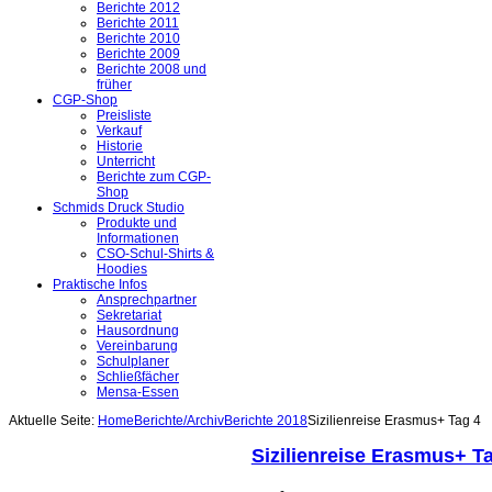
Berichte 2012
Berichte 2011
Berichte 2010
Berichte 2009
Berichte 2008 und
früher
CGP-Shop
Preisliste
Verkauf
Historie
Unterricht
Berichte zum CGP-
Shop
Schmids Druck Studio
Produkte und
Informationen
CSO-Schul-Shirts &
Hoodies
Praktische Infos
Ansprechpartner
Sekretariat
Hausordnung
Vereinbarung
Schulplaner
Schließfächer
Mensa-Essen
Aktuelle Seite:
Home
Berichte/Archiv
Berichte 2018
Sizilienreise Erasmus+ Tag 4
Sizilienreise Erasmus+ T