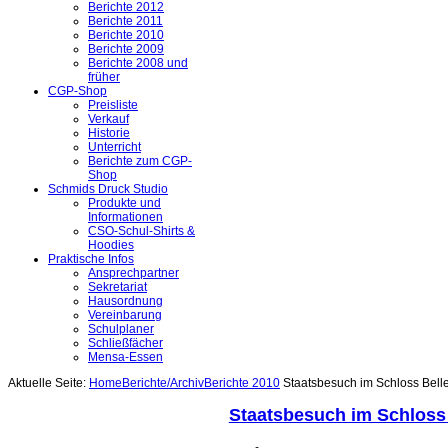
Berichte 2012
Berichte 2011
Berichte 2010
Berichte 2009
Berichte 2008 und
früher
CGP-Shop
Preisliste
Verkauf
Historie
Unterricht
Berichte zum CGP-
Shop
Schmids Druck Studio
Produkte und
Informationen
CSO-Schul-Shirts &
Hoodies
Praktische Infos
Ansprechpartner
Sekretariat
Hausordnung
Vereinbarung
Schulplaner
Schließfächer
Mensa-Essen
Aktuelle Seite:
Home
Berichte/Archiv
Berichte 2010
Staatsbesuch im Schloss Bell
Staatsbesuch im Schloss