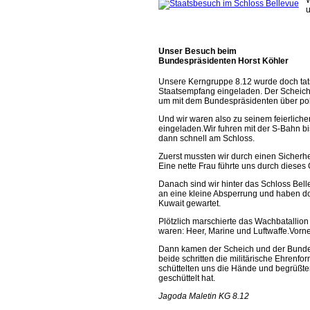
W
u
Unser Besuch beim
Bundespräsidenten Horst Köhler
Unsere Kerngruppe 8.12 wurde doch tat
Staatsempfang eingeladen. Der Scheic
um mit dem Bundespräsidenten über po
U
nd wir waren also zu seinem feierlich
eingeladen.Wir fuhren mit der S-Bahn b
dann schnell am Schloss.
Zuerst mussten wir durch einen Sicherh
Eine nette Frau führte uns durch dieses
Danach sind wir hinter das Schloss Be
an eine kleine Absperrung und haben do
Kuwait gewartet.
Plötzlich marschierte das Wachbatallion
waren: Heer, Marine und Luftwaffe.Vorn
Dann kamen der Scheich und der Bundes
beide schritten die militärische Ehrenf
schüttelten uns die Hände und begrüßte
geschüttelt hat.
Jagoda Maletin KG 8.12