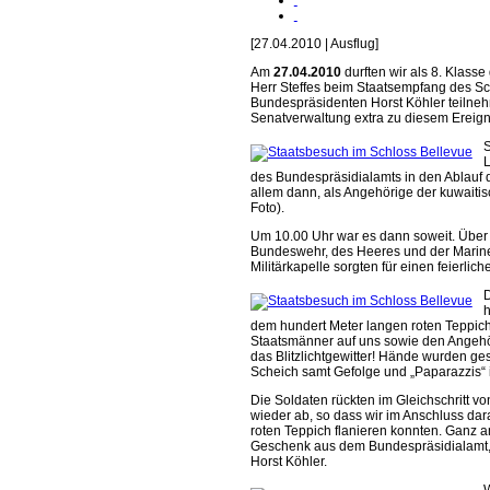
[27.04.2010 | Ausflug]
Am
27.04.2010
durften wir als 8. Klas
Herr Steffes beim Staatsempfang des Sc
Bundespräsidenten Horst Köhler teilneh
Senatverwaltung extra zu diesem Ereign
S
L
des Bundespräsidialamts in den Ablauf 
allem dann, als Angehörige der kuwaitis
Foto).
Um 10.00 Uhr war es dann soweit. Über 
Bundeswehr, des Heeres und der Marine
Militärkapelle sorgten für einen feierl
D
h
dem hundert Meter langen roten Teppich
Staatsmänner auf uns sowie den Angehöri
das Blitzlichtgewitter! Hände wurden ge
Scheich samt Gefolge und „Paparazzis“
Die Soldaten rückten im Gleichschritt v
wieder ab, so dass wir im Anschluss dar
roten Teppich flanieren konnten. Ganz 
Geschenk aus dem Bundespräsidialamt, e
Horst Köhler.