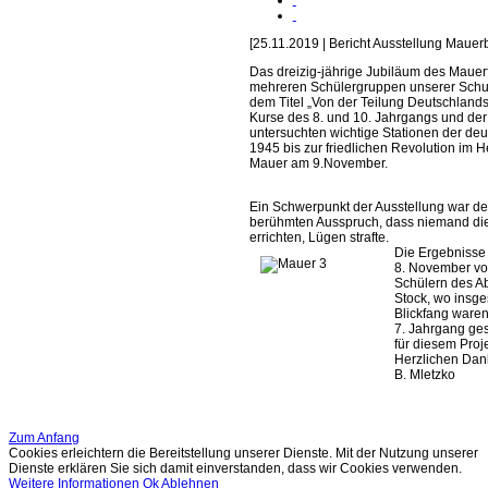
[25.11.2019 | Bericht Ausstellung Mauer
Das dreizig-jährige Jubiläum des Mauerf
mehreren Schülergruppen unserer Schule
dem Titel „Von der Teilung Deutschlands
Kurse des 8. und 10. Jahrgangs und der 
untersuchten wichtige Stationen der de
1945 bis zur friedlichen Revolution im 
Mauer am 9.November.
Ein Schwerpunkt der Ausstellung war de
berühmten Ausspruch, dass niemand die 
errichten, Lügen strafte.
Die Ergebnisse
8. November vor
Schülern des Ab
Stock, wo insge
Blickfang waren
7. Jahrgang ge
für diesem Proj
Herzlichen Dank
B. Mletzko
Zum Anfang
Cookies erleichtern die Bereitstellung unserer Dienste. Mit der Nutzung unserer
Dienste erklären Sie sich damit einverstanden, dass wir Cookies verwenden.
Weitere Informationen
Ok
Ablehnen