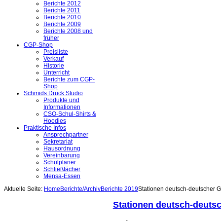
Berichte 2012
Berichte 2011
Berichte 2010
Berichte 2009
Berichte 2008 und
früher
CGP-Shop
Preisliste
Verkauf
Historie
Unterricht
Berichte zum CGP-
Shop
Schmids Druck Studio
Produkte und
Informationen
CSO-Schul-Shirts &
Hoodies
Praktische Infos
Ansprechpartner
Sekretariat
Hausordnung
Vereinbarung
Schulplaner
Schließfächer
Mensa-Essen
Aktuelle Seite:
Home
Berichte/Archiv
Berichte 2019
Stationen deutsch-deutscher G
Stationen deutsch-deuts