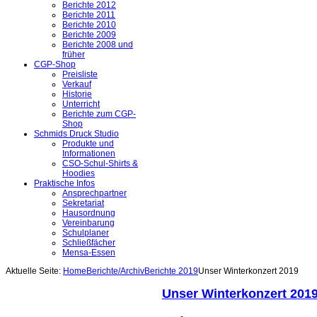
Berichte 2012
Berichte 2011
Berichte 2010
Berichte 2009
Berichte 2008 und
früher
CGP-Shop
Preisliste
Verkauf
Historie
Unterricht
Berichte zum CGP-
Shop
Schmids Druck Studio
Produkte und
Informationen
CSO-Schul-Shirts &
Hoodies
Praktische Infos
Ansprechpartner
Sekretariat
Hausordnung
Vereinbarung
Schulplaner
Schließfächer
Mensa-Essen
Aktuelle Seite:
Home
Berichte/Archiv
Berichte 2019
Unser Winterkonzert 2019
Unser Winterkonzert 201