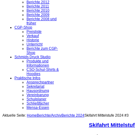
Berichte 2012
Berichte 2011
Berichte 2010
Berichte 2009
Berichte 2008 und
früher
CGP-Shop
Preisliste
Verkauf
Historie
Unterricht
Berichte zum CGP-
Shop
Schmids Druck Studio
Produkte und
Informationen
CSO-Schul-Shirts &
Hoodies
Praktische Infos
Ansprechpartner
Sekretariat
Hausordnung
Vereinbarung
Schulplaner
Schließfächer
Mensa-Essen
Aktuelle Seite:
Home
Berichte/Archiv
Berichte 2024
Skifahrt Mittelstufe 2024 #3
Skifahrt Mittelstu