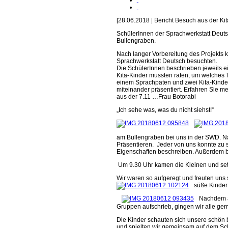
[28.06.2018 | Bericht Besuch aus der Kit
SchülerInnen der Sprachwerkstatt Deut
Bullengraben.
Nach langer Vorbereitung des Projekts k
Sprachwerkstatt Deutsch besuchten.
Die SchülerInnen beschrieben jeweils e
Kita-Kinder mussten raten, um welches T
einem Sprachpaten und zwei Kita-Kind
miteinander präsentiert. Erfahren Sie 
aus der 7.11 …Frau Botorabi
„Ich sehe was, was du nicht siehst!“
am Bullengraben bei uns in der SWD. Na
Präsentieren. Jeder von uns konnte zu s
Eigenschaften beschreiben. Außerdem b
Um 9.30 Uhr kamen die Kleinen und setz
Wir waren so aufgeregt und freuten uns s
süße Kinder
Nachdem al
Gruppen aufschrieb, gingen wir alle g
Die Kinder schauten sich unsere schön 
und spielten wir gemeinsam auf dem Sch