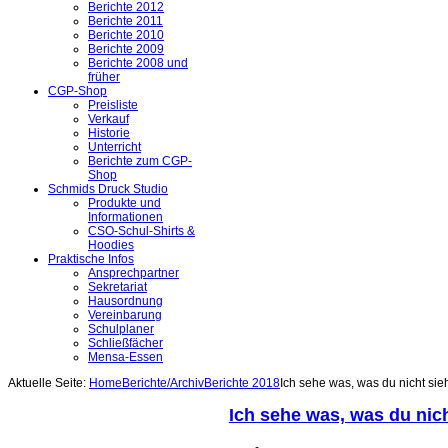
Berichte 2012
Berichte 2011
Berichte 2010
Berichte 2009
Berichte 2008 und
früher
CGP-Shop
Preisliste
Verkauf
Historie
Unterricht
Berichte zum CGP-
Shop
Schmids Druck Studio
Produkte und
Informationen
CSO-Schul-Shirts &
Hoodies
Praktische Infos
Ansprechpartner
Sekretariat
Hausordnung
Vereinbarung
Schulplaner
Schließfächer
Mensa-Essen
Aktuelle Seite:
Home
Berichte/Archiv
Berichte 2018
Ich sehe was, was du nicht sieh
Ich sehe was, was du nich