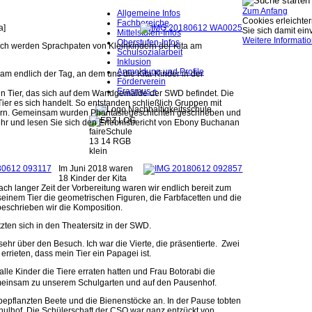
Zum Anfang
Allgemeine Infos
Cookies erleichter
Fachbereiche
a]
Sie sich damit ei
Mittelstufen-Infos
Weitere Informati
Oberstufen-Infos
sch werden Sprachpaten von Kleinkindern der Kita am
Schulsozialarbeit
Inklusion
Anmeldung und Profile
am endlich der Tag, an dem uns die Kita-Kinder in der
Förderverein
Erasmus +
in Tier, das sich auf dem Wandgemälde der SWD befindet. Die
ier es sich handelt. So entstanden schließlich Gruppen mit
ern. Gemeinsam wurden Phantasiegeschichten geschrieben und
mehr und lesen Sie sich den Erlebnisbericht von Ebony Buchanan
Im Juni 2018 waren
18 Kinder der Kita
ch langer Zeit der Vorbereitung waren wir endlich bereit zum
einem Tier die geometrischen Figuren, die Farbfacetten und die
eschrieben wir die Komposition.
ten sich in den Theatersitz in der SWD.
ehr über den Besuch. Ich war die Vierte, die präsentierte. Zwei
 errieten, dass mein
Tier ein Papagei ist.
le Kinder die Tiere erraten hatten und Frau Botorabi die
emeinsam zu unserem Schulgarten und auf den Pausenhof.
bepflanzten Beete und die Bienenstöcke an. In der Pause tobten
ulhof. Die Schülerschaft der CSO war ganz entzückt von