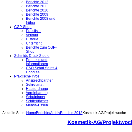
Berichte 2012
Berichte 2011
Berichte 2010
Berichte 2009
Berichte 2008 und
früher
CGP-Shop
Preisliste
Verkauf
Historie
Unterricht
Berichte zum CGP-
Shop
Schmids Druck Studio
Produkte und
Informationen
CSO-Schul-Shirts &
Hoodies
Praktische Infos
Ansprechpartner
Sekretariat
Hausordnung
Vereinbarung
Schulplaner
Schließfächer
Mensa-Essen
Aktuelle Seite:
Home
Berichte/Archiv
Berichte 2018
Kosmetik-AG/Projektwoche
Kosmetik-AG/Projektwoc