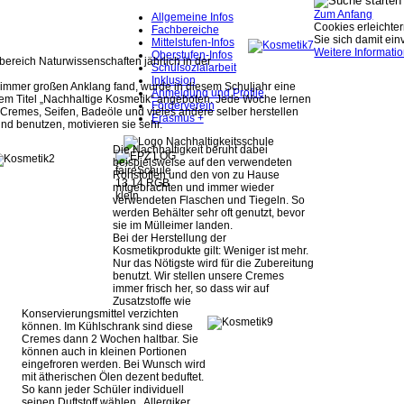
Zum Anfang
Allgemeine Infos
Cookies erleichter
Fachbereiche
Sie sich damit ei
Mittelstufen-Infos
Weitere Informati
Oberstufen-Infos
bereich Naturwissenschaften jährlich in der
Schulsozialarbeit
.
Inklusion
 immer großen Anklang fand, wurde in diesem Schuljahr eine
Anmeldung und Profile
em Titel „Nachhaltige Kosmetik“ angeboten. Jede Woche lernen
Förderverein
 Cremes, Seifen, Badeöle und vieles andere selber herstellen
Erasmus +
nd benutzen, motivieren sie sehr.
Die Nachhaltigkeit beruht dabei
beispielsweise auf den verwendeten
Rohstoffen und den von zu Hause
mitgebrachten und immer wieder
verwendeten Flaschen und Tiegeln. So
werden Behälter sehr oft genutzt, bevor
sie im Mülleimer landen.
Bei der Herstellung der
Kosmetikprodukte gilt: Weniger ist mehr.
Nur das Nötigste wird für die Zubereitung
benutzt. Wir stellen unsere Cremes
immer frisch her, so dass wir auf
Zusatzstoffe wie
Konservierungsmittel verzichten
können. Im Kühlschrank sind diese
Cremes dann 2 Wochen haltbar. Sie
können auch in kleinen Portionen
eingefroren werden. Bei Wunsch wird
mit ätherischen Ölen dezent beduftet.
So kann jeder Schüler individuell
seinen Duftstoff wählen, Allergiker