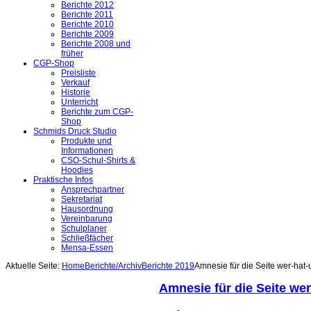
Berichte 2012
Berichte 2011
Berichte 2010
Berichte 2009
Berichte 2008 und
früher
CGP-Shop
Preisliste
Verkauf
Historie
Unterricht
Berichte zum CGP-
Shop
Schmids Druck Studio
Produkte und
Informationen
CSO-Schul-Shirts &
Hoodies
Praktische Infos
Ansprechpartner
Sekretariat
Hausordnung
Vereinbarung
Schulplaner
Schließfächer
Mensa-Essen
Aktuelle Seite:
Home
Berichte/Archiv
Berichte 2019
Amnesie für die Seite wer-hat
Amnesie für die Seite we