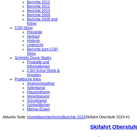
Berichte 2012
Berichte 2011
Berichte 2010
Berichte 2009
Berichte 2008 und
früher
CGP-Shop
Preisliste
Verkauf
Historie
Unterricht
Berichte zum CGP-
Shop
Schmids Druck Studio
Produkte und
Informationen
CSO-Schul-Shirts &
Hoodies
Praktische Infos
Ansprechpartner
Sekretariat
Hausordnung
Vereinbarung
Schulplaner
Schließfächer
Mensa-Essen
Aktuelle Seite:
Home
Berichte/Archiv
Berichte 2024
Skifahrt Oberstufe 2024 #1
Skifahrt Oberstuf