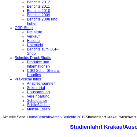
Berichte 2012
Berichte 2011
Berichte 2010
Berichte 2009
Berichte 2008 und
früher
CGP-Shop
Preisliste
Verkauf
Historie
Unterricht
Berichte zum CGP-
Shop
Schmids Druck Studio
Produkte und
Informationen
CSO-Schul-Shirts &
Hoodies
Praktische Infos
Ansprechpartner
Sekretariat
Hausordnung
Vereinbarung
Schulplaner
Schließfächer
Mensa-Essen
Aktuelle Seite:
Home
Berichte/Archiv
Berichte 2019
Studienfahrt Krakau/Auschwit
Studienfahrt Krakau/Aus