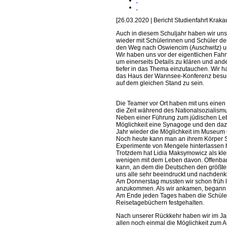
[26.03.2020 | Bericht Studienfahrt Kraka
Auch in diesem Schuljahr haben wir un
wieder mit Schülerinnen und Schüler de
den Weg nach Oswiencim (Auschwitz) 
Wir haben uns vor der eigentlichen Fahr
um einerseits Details zu klären und and
tiefer in das Thema einzutauchen. Wir h
das Haus der Wannsee-Konferenz besuch
auf dem gleichen Stand zu sein.
Die Teamer vor Ort haben mit uns einen
die Zeit während des Nationalsozialismu
Neben einer Führung zum jüdischen Leb
Möglichkeit eine Synagoge und den dazu
Jahr wieder die Möglichkeit im Museum G
Noch heute kann man an ihrem Körper S
Experimente von Mengele hinterlassen
Trotzdem hat Lidia Maksymowicz als klei
wenigen mit dem Leben davon. Offenbar ha
kann, an dem die Deutschen den größten 
uns alle sehr beeindruckt und nachdenk
Am Donnerstag mussten wir schon früh lo
anzukommen. Als wir ankamen, begann d
Am Ende jeden Tages haben die Schüler
Reisetagebüchern festgehalten.
Nach unserer Rückkehr haben wir im Jan
allen noch einmal die Möglichkeit zum 