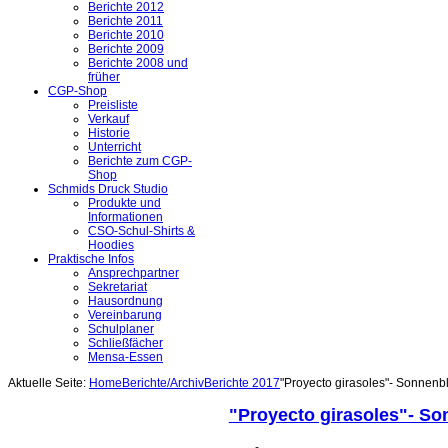
Berichte 2012
Berichte 2011
Berichte 2010
Berichte 2009
Berichte 2008 und
früher
CGP-Shop
Preisliste
Verkauf
Historie
Unterricht
Berichte zum CGP-
Shop
Schmids Druck Studio
Produkte und
Informationen
CSO-Schul-Shirts &
Hoodies
Praktische Infos
Ansprechpartner
Sekretariat
Hausordnung
Vereinbarung
Schulplaner
Schließfächer
Mensa-Essen
Aktuelle Seite:
Home
Berichte/Archiv
Berichte 2017
"Proyecto girasoles"- Sonnenb
"Proyecto girasoles"- So