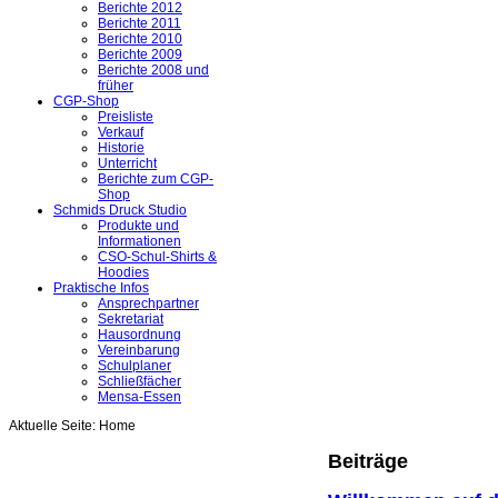
Berichte 2012
Berichte 2011
Berichte 2010
Berichte 2009
Berichte 2008 und
früher
CGP-Shop
Preisliste
Verkauf
Historie
Unterricht
Berichte zum CGP-
Shop
Schmids Druck Studio
Produkte und
Informationen
CSO-Schul-Shirts &
Hoodies
Praktische Infos
Ansprechpartner
Sekretariat
Hausordnung
Vereinbarung
Schulplaner
Schließfächer
Mensa-Essen
Aktuelle Seite:
Home
Beiträge