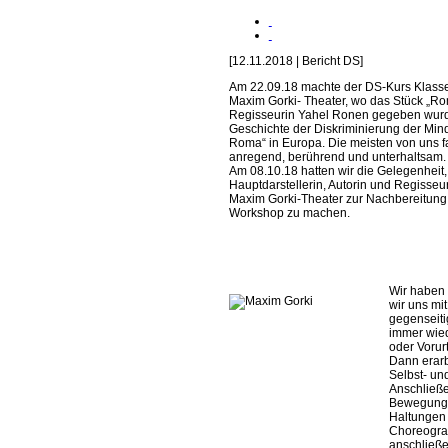
[12.11.2018 | Bericht DS]
Am 22.09.18 machte der DS-Kurs Klasse 
Maxim Gorki- Theater, wo das Stück „R
Regisseurin Yahel Ronen gegeben wurde
Geschichte der Diskriminierung der Mind
Roma“ in Europa. Die meisten von uns f
anregend, berührend und unterhaltsam.
Am 08.10.18 hatten wir die Gelegenheit,
Hauptdarstellerin, Autorin und Regisseu
Maxim Gorki-Theater zur Nachbereitung
Workshop zu machen.
Wir haben 
wir uns mit
gegenseiti
immer wie
oder Vorur
Dann erarb
Selbst- un
Anschließe
Bewegungs
Haltungen 
Choreograp
anschließe