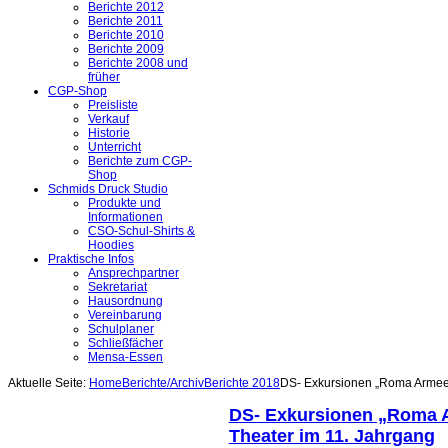
Berichte 2012
Berichte 2011
Berichte 2010
Berichte 2009
Berichte 2008 und
früher
CGP-Shop
Preisliste
Verkauf
Historie
Unterricht
Berichte zum CGP-
Shop
Schmids Druck Studio
Produkte und
Informationen
CSO-Schul-Shirts &
Hoodies
Praktische Infos
Ansprechpartner
Sekretariat
Hausordnung
Vereinbarung
Schulplaner
Schließfächer
Mensa-Essen
Aktuelle Seite:
Home
Berichte/Archiv
Berichte 2018
DS- Exkursionen „Roma Armee“
DS- Exkursionen „Roma 
Theater im 11. Jahrgang