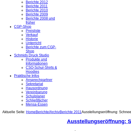
Berichte 2012
Berichte 2011
Berichte 2010
Berichte 2009
Berichte 2008 und
früher
CGP-Shop
Preisliste
Verkauf
Historie
Unterricht
Berichte zum CGP-
Shop
Schmids Druck Studio
Produkte und
Informationen
CSO-Schul-Shirts &
Hoodies
Praktische Infos
Ansprechpartner
Sekretariat
Hausordnung
Vereinbarung
Schulplaner
Schließfächer
Mensa-Essen
Aktuelle Seite:
Home
Berichte/Archiv
Berichte 2011
Ausstellungseröffnung: Schne
Ausstellungseröffnung: 