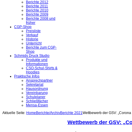
Berichte 2012
Berichte 2011
Berichte 2010
Berichte 2009
Berichte 2008 und
früher
CGP-Shop
Preisliste
Verkauf
Historie
Unterricht
Berichte zum CGP-
Shop
Schmids Druck Studio
Produkte und
Informationen
CSO-Schul-Shirts &
Hoodies
Praktische Infos
Ansprechpartner
Sekretariat
Hausordnung
Vereinbarung
Schulplaner
Schließfächer
Mensa-Essen
Aktuelle Seite:
Home
Berichte/Archiv
Berichte 2021
Wettbewerb der GSV: „Corona 
Wettbewerb der GSV: „Co