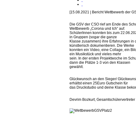
[15.08.2021 | Bericht Wettbewerb der G
Die GSV der CSO rief am Ende des Sch
Wettbewerb „Corona und Ich“ auf.
SchülerInnen konnten bis zum 22.06.2021
in Gruppen (sogar die ganze
Klasse zusammen) ihre Erfahrungen in 
künstlerisch dokumentieren. Die Werke
konnten ein Video, eine Collage, ein Bild
ein Musikstück und vieles mehr
sein. In der ersten Projektwoche im Sch
dann die Plätze 1-3 von den Klassen
gewählt.
Glückwunsch an den Sieger/ Glückwunsc
erhältst einen 25Euro Gutschein für
das Druckstudio und deine Klasse beko
Devrim Bozkurt, Gesamtschülervertrete