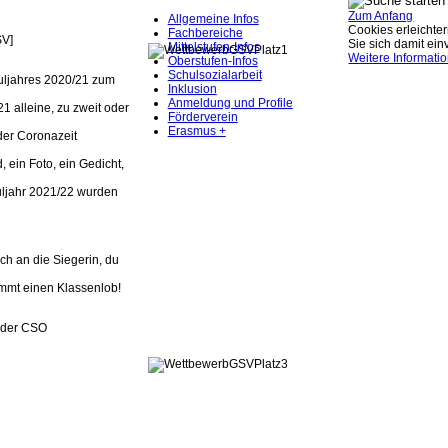
Zum Anfang
Allgemeine Infos
Cookies erleichter
Fachbereiche
SV]
Sie sich damit ei
Mittelstufen-Infos
Weitere Informati
Oberstufen-Infos
Schulsozialarbeit
uljahres 2020/21 zum
Inklusion
Anmeldung und Profile
 alleine, zu zweit oder
Förderverein
Erasmus +
der Coronazeit
, ein Foto, ein Gedicht,
uljahr 2021/22 wurden
h an die Siegerin, du
mmt einen Klassenlob!
r der CSO