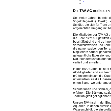
Die TAV-AG stellt sich
Seit vielen Jahren betreibt
Vogelpflege-AG (TAV-AG). 
Schüler, die sich für Tiere 
artgerechten Umgang mit be
Die Mitglieder der TAV-AG p
die Tiere nicht nur gefütter
beschäftigt sind und es ihn
Verhaltensweisen und Lebe
die namensgebenden Terrar
Mitgliedern sauber gehalten 
gelegentliche Exkursionen,
Naturkundemuseum oder dem 
vertieft und erweitert.
In der TAV-AG geht es aber
AG-Mitglieder sind ein Tea
prüfen gemeinsam die Qualit
unterstützen sie die Finanz
einen Stand, wo unter ande
Schülerinnen und Schüler, d
erfahren. Die Stärkung soz
Teamfähigkeit gelingt erfa
Unsere TAV-Insel in der Ein
Aquarien, in denen diverse 
Wasserschildkröte ein großes