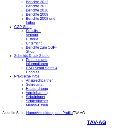
Berichte 2012
Berichte 2011
Berichte 2010
Berichte 2009
Berichte 2008 und
früher
CGP-Shop
Preisliste
Verkauf
Historie
Unterricht
Berichte zum CGP-
Shop
Schmids Druck Studio
Produkte und
Informationen
CSO-Schul-Shirts &
Hoodies
Praktische Infos
Ansprechpartner
Sekretariat
Hausordnung
Vereinbarung
Schulplaner
Schließfächer
Mensa-Essen
Aktuelle Seite:
Home
Anmeldung und Profile
TAV-AG
TAV-AG