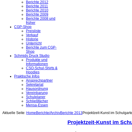
Berichte 2012
Berichte 2011
Berichte 2010
Berichte 2009
Berichte 2008 und
früher
CGP-Shop
Preisliste
Verkauf
Historie
Unterricht
Berichte zum CGP-
Shop
Schmids Druck Studio
Produkte und
Informationen
CSO-Schul-Shirts &
Hoodies
Praktische Infos
Ansprechpartner
Sekretariat
Hausordnung
Vereinbarung
Schulplaner
Schließfächer
Mensa-Essen
Aktuelle Seite:
Home
Berichte/Archiv
Berichte 2013
Projektzeit-Kunst im Schulgart
Projektzeit-Kunst im Sch