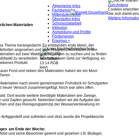
Zum Anfang
Allgemeine Infos
Cookies erleichter
Fachbereiche
Sie sich damit ei
Mittelstufen-Infos
Weitere Informati
Oberstufen-Infos
Schulsozialarbeit
rlichen Materialien
Inklusion
Anmeldung und Profile
Förderverein
Erasmus +
as Thema herangedacht. Es entstanden erste Ideen, der
tellorten angesehen und viele Fragezeichen waren in den
 Materialien auf zwei Waldspaziergängen zu suchen und zu finden
objekt zu verarbeiten. Wir hatten kein Geld zur Verfügung, es
gebenes Produkt.
auer Forst und neben den Materialien haben wir ein Moor
Tieren.
Materialien nach einem gemeinsamen Frühstück im Schulgarten
d neuer Versuch zusammengefügt. Noch war alles offen.
ld. Dort wurde weitere benötigte Materialien wie Zweige,
 und Zapfen gesucht. Nebenbei haben wir die Aufgabe der
ehen und das Reinigungsprinzip der Wasserverrieselung im
ertiggestellt und zufrieden und stolz wurde die Projektwoche
zügen am Ende der Woche:
Wald und seine Bewohner gelernt und gesehen z.B. Blutegel,