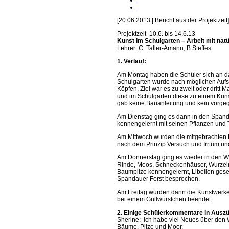
[20.06.2013 | Bericht aus der Projektzeit]
Projektzeit 10.6. bis 14.6.13
Kunst im Schulgarten – Arbeit mit natü
Lehrer: C. Taller-Amann, B Steffes
1. Verlauf:
Am Montag haben die Schüler sich an d
Schulgarten wurde nach möglichen Aufs
Köpfen. Ziel war es zu zweit oder dritt
und im Schulgarten diese zu einem Kunst
gab keine Bauanleitung und kein vorge
Am Dienstag ging es dann in den Spand
kennengelernt mit seinen Pflanzen und 
Am Mittwoch wurden die mitgebrachten 
nach dem Prinzip Versuch und Irrtum un
Am Donnerstag ging es wieder in den Wa
Rinde, Moos, Schneckenhäuser, Wurzeln
Baumpilze kennengelernt, Libellen ges
Spandauer Forst besprochen.
Am Freitag wurden dann die Kunstwerke f
bei einem Grillwürstchen beendet.
2. Einige Schülerkommentare in Aus
Sherine: Ich habe viel Neues über den 
Bäume, Pilze und Moor.