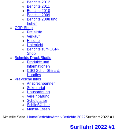
Berichte 2012
Berichte 2011
Berichte 2010
Berichte 2009
Berichte 2008 und
früher
CGP-Shop
Preisliste
Verkauf
Historie
Unterricht
Berichte zum CGP-
Shop
Schmids Druck Studio
Produkte und
Informationen
CSO-Schul-Shirts &
Hoodies
Praktische Infos
Ansprechpartner
Sekretariat
Hausordnung
Vereinbarung
Schulplaner
Schließfächer
Mensa-Essen
Aktuelle Seite:
Home
Berichte/Archiv
Berichte 2022
Surffahrt 2022 #1
Surffahrt 2022 #1