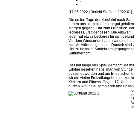
[17.05.2022 | Bericht Surffahrt 2022 #1]
Die ersten Tage der Kursfahrt nach San
haben uns allen bisher sehr gut gefallen
Morgen gegen 9 Uhr zum Frühstück und
leckeres Büfett genossen. Die Auswahl is
jeder hat etwas Leckeres für sich gefun
Vor dem Windsurfen haben wir eine hal
zum Aufwärmen gemacht. Danach sind w
Uhr zu unseren Surflehrern gegangen u
Surfunterricht.
Das hat mega viel Spaß gemacht, da ma
Erfolge gesehen hatte, man von Stunde 
besser geworden und am Ende schon durc
wir die vielen Freizeitangebote nutzen ko
Klettern und Fitness. Gegen 17 Uhr hatt
durften wir uns ausprobieren und unse
L
n
U
W
M