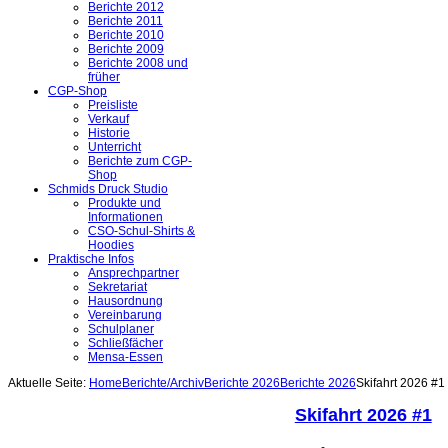
Berichte 2012
Berichte 2011
Berichte 2010
Berichte 2009
Berichte 2008 und
früher
CGP-Shop
Preisliste
Verkauf
Historie
Unterricht
Berichte zum CGP-
Shop
Schmids Druck Studio
Produkte und
Informationen
CSO-Schul-Shirts &
Hoodies
Praktische Infos
Ansprechpartner
Sekretariat
Hausordnung
Vereinbarung
Schulplaner
Schließfächer
Mensa-Essen
Aktuelle Seite:
Home
Berichte/Archiv
Berichte 2026
Berichte 2026
Skifahrt 2026 #1
Skifahrt 2026 #1