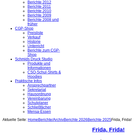
Berichte 2012
Berichte 2011
Berichte 2010
Berichte 2009
Berichte 2008 und
früher
CGP-Shop
Preisliste
Verkauf
Historie
Unterricht
Berichte zum CGP-
Shop
Schmids Druck Studio
Produkte und
Informationen
CSO-Schul-Shirts &
Hoodies
Praktische Infos
Ansprechpartner
Sekretariat
Hausordnung
Vereinbarung
Schulplaner
Schließfächer
Mensa-Essen
Aktuelle Seite:
Home
Berichte/Archiv
Berichte 2026
Berichte 2025
Frida, Frida!
Frida, Frida!