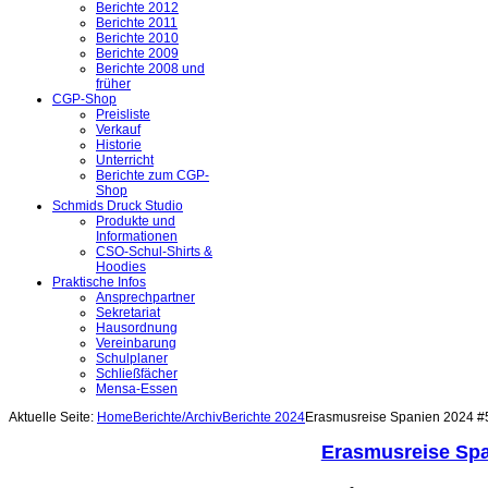
Berichte 2012
Berichte 2011
Berichte 2010
Berichte 2009
Berichte 2008 und
früher
CGP-Shop
Preisliste
Verkauf
Historie
Unterricht
Berichte zum CGP-
Shop
Schmids Druck Studio
Produkte und
Informationen
CSO-Schul-Shirts &
Hoodies
Praktische Infos
Ansprechpartner
Sekretariat
Hausordnung
Vereinbarung
Schulplaner
Schließfächer
Mensa-Essen
Aktuelle Seite:
Home
Berichte/Archiv
Berichte 2024
Erasmusreise Spanien 2024 #
Erasmusreise Spa