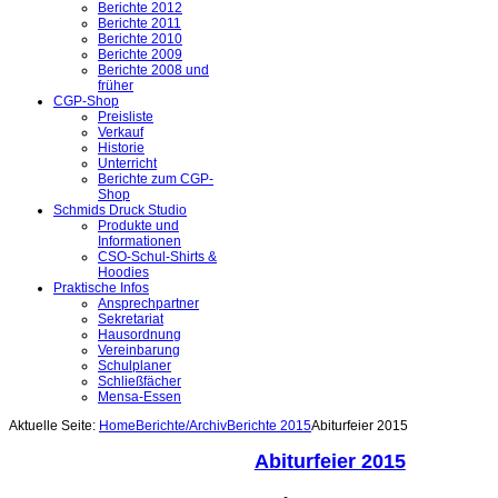
Berichte 2012
Berichte 2011
Berichte 2010
Berichte 2009
Berichte 2008 und
früher
CGP-Shop
Preisliste
Verkauf
Historie
Unterricht
Berichte zum CGP-
Shop
Schmids Druck Studio
Produkte und
Informationen
CSO-Schul-Shirts &
Hoodies
Praktische Infos
Ansprechpartner
Sekretariat
Hausordnung
Vereinbarung
Schulplaner
Schließfächer
Mensa-Essen
Aktuelle Seite:
Home
Berichte/Archiv
Berichte 2015
Abiturfeier 2015
Abiturfeier 2015