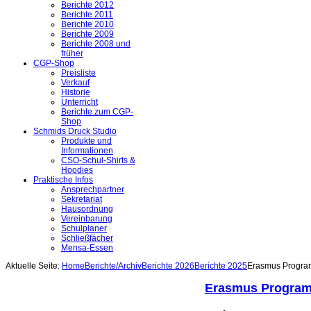
Berichte 2012
Berichte 2011
Berichte 2010
Berichte 2009
Berichte 2008 und
früher
CGP-Shop
Preisliste
Verkauf
Historie
Unterricht
Berichte zum CGP-
Shop
Schmids Druck Studio
Produkte und
Informationen
CSO-Schul-Shirts &
Hoodies
Praktische Infos
Ansprechpartner
Sekretariat
Hausordnung
Vereinbarung
Schulplaner
Schließfächer
Mensa-Essen
Aktuelle Seite:
Home
Berichte/Archiv
Berichte 2026
Berichte 2025
Erasmus Progr
Erasmus Progra