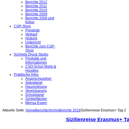
Berichte 2012
Berichte 2011
Berichte 2010
Berichte 2009
Berichte 2008 und
früher
CGP-Shop
Preisliste
Verkauf
Historie
Unterricht
Berichte zum CGP-
Shop
Schmids Druck Studio
Produkte und
Informationen
CSO-Schul-Shirts &
Hoodies
Praktische Infos
Ansprechpartner
Sekretariat
Hausordnung
Vereinbarung
Schulplaner
Schließfächer
Mensa-Essen
Aktuelle Seite:
Home
Berichte/Archiv
Berichte 2018
Sizilienreise Erasmus+ Tag 2
Sizilienreise Erasmus+ T