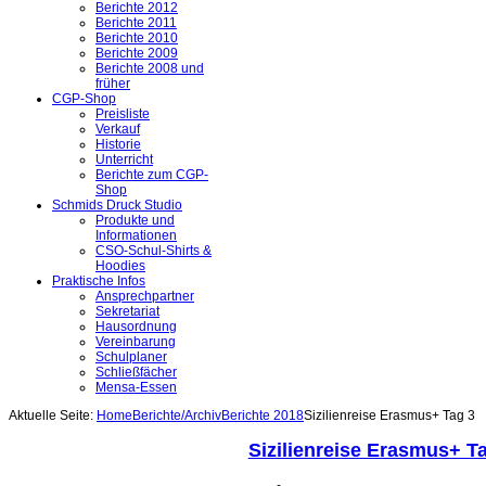
Berichte 2012
Berichte 2011
Berichte 2010
Berichte 2009
Berichte 2008 und
früher
CGP-Shop
Preisliste
Verkauf
Historie
Unterricht
Berichte zum CGP-
Shop
Schmids Druck Studio
Produkte und
Informationen
CSO-Schul-Shirts &
Hoodies
Praktische Infos
Ansprechpartner
Sekretariat
Hausordnung
Vereinbarung
Schulplaner
Schließfächer
Mensa-Essen
Aktuelle Seite:
Home
Berichte/Archiv
Berichte 2018
Sizilienreise Erasmus+ Tag 3
Sizilienreise Erasmus+ T