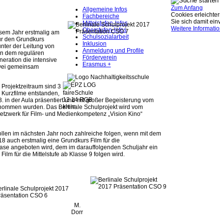
Zum Anfang
Allgemeine Infos
Cookies erleichter
Fachbereiche
Sie sich damit ei
Mittelstufen-Infos
Weitere Informati
Oberstufen-Infos
sem Jahr erstmalig am
Schulsozialarbeit
ür den Grundkurs
Inklusion
nter der Leitung von
Anmeldung und Profile
en dem regulären
Förderverein
eration die intensive
Erasmus +
zwei gemeinsam
 Projektzeitraum sind 3
Kurzfilme entstanden,
. in der Aula präsentiert und mit großer Begeisterung vom
ommen wurden. Das Berlinale Schulprojekt wird vom
tzwerk für Film- und Medienkompetenz „Vision Kino“
llen im nächsten Jahr noch zahlreiche folgen, wenn mit dem
8 auch erstmalig eine Grundkurs Film für die
hase angeboten wird, dem im darauffolgenden Schuljahr ein
Film für die Mittelstufe ab Klasse 9 folgen wird.
M.
Dorr