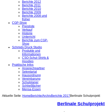
Berichte 2012
Berichte 2011
Berichte 2010
Berichte 2009
Berichte 2008 und
früher
CGP-Shop
Preisliste
Verkauf
Historie
Unterricht
Berichte zum CGP-
Shop
Schmids Druck Studio
Produkte und
Informationen
CSO-Schul-Shirts &
Hoodies
Praktische Infos
Ansprechpartner
Sekretariat
Hausordnung
Vereinbarung
Schulplaner
Schließfächer
Mensa-Essen
Aktuelle Seite:
Home
Berichte/Archiv
Berichte 2017
Berlinale Schulprojekt
Berlinale Schulprojekt