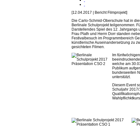
[12.04.2017 | Bericht Filmprojekt]
Die Carlo-Schmid-Oberschule hat in die
Berlinale Schulprojekt teilgenommen. F
Darstellendes Spiel des 12. Jahrgangs u
Frau Plath und Herrn Dorr standen neb
Festivalbesuch im Programmbereich Gen
künstlerische Auseinandersetzung zu 
gesichteten Filmen.
Im fünfwöchigen
beeindruckende 
welche am 30.03
Publikum aufgen
bundesweiten Ne
unterstützt.
Diesem Event so
Schuljahr 2017/1
Qualifikationsp
Wahlpflichktkurs 