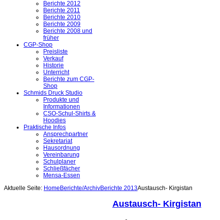
Berichte 2012
Berichte 2011
Berichte 2010
Berichte 2009
Berichte 2008 und
früher
CGP-Shop
Preisliste
Verkauf
Historie
Unterricht
Berichte zum CGP-
Shop
Schmids Druck Studio
Produkte und
Informationen
CSO-Schul-Shirts &
Hoodies
Praktische Infos
Ansprechpartner
Sekretariat
Hausordnung
Vereinbarung
Schulplaner
Schließfächer
Mensa-Essen
Aktuelle Seite:
Home
Berichte/Archiv
Berichte 2013
Austausch- Kirgistan
Austausch- Kirgistan