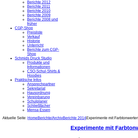
Berichte 2012
Berichte 2011
Berichte 2010
Berichte 2009
Berichte 2008 und
früher
CGP-Shop
Preisliste
Verkauf
Historie
Unterricht
Berichte zum CGP-
Shop
Schmids Druck Studio
Produkte und
Informationen
CSO-Schul-Shirts &
Hoodies
Praktische Infos
Ansprechpartner
Sekretariat
Hausordnung
Vereinbarung
Schulplaner
Schließfächer
Mensa-Essen
Aktuelle Seite:
Home
Berichte/Archiv
Berichte 2014
Experimente mit Farbtonwerte
Experimente mit Farbton