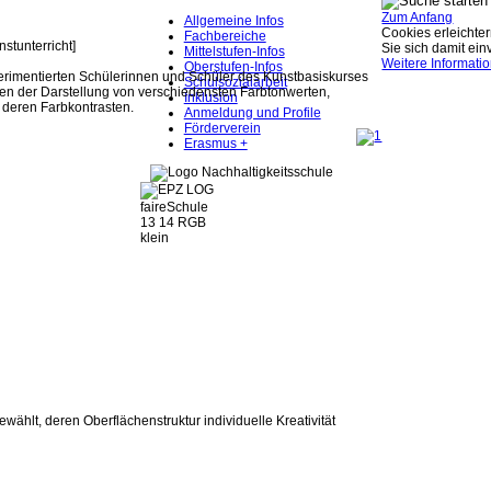
Zum Anfang
Allgemeine Infos
Cookies erleichter
Fachbereiche
stunterricht]
Sie sich damit ei
Mittelstufen-Infos
Weitere Informati
Oberstufen-Infos
rimentierten Schülerinnen und Schüler des Kunstbasiskurses
Schulsozialarbeit
ten der Darstellung von verschiedensten Farbtonwerten,
Inklusion
 deren Farbkontrasten.
Anmeldung und Profile
Förderverein
Erasmus +
ählt, deren Oberflächenstruktur individuelle Kreativität