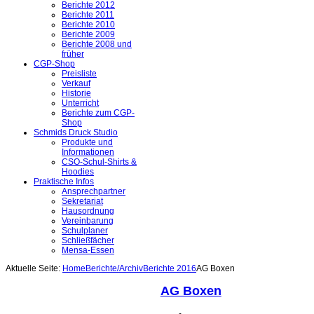
Berichte 2012
Berichte 2011
Berichte 2010
Berichte 2009
Berichte 2008 und
früher
CGP-Shop
Preisliste
Verkauf
Historie
Unterricht
Berichte zum CGP-
Shop
Schmids Druck Studio
Produkte und
Informationen
CSO-Schul-Shirts &
Hoodies
Praktische Infos
Ansprechpartner
Sekretariat
Hausordnung
Vereinbarung
Schulplaner
Schließfächer
Mensa-Essen
Aktuelle Seite:
Home
Berichte/Archiv
Berichte 2016
AG Boxen
AG Boxen