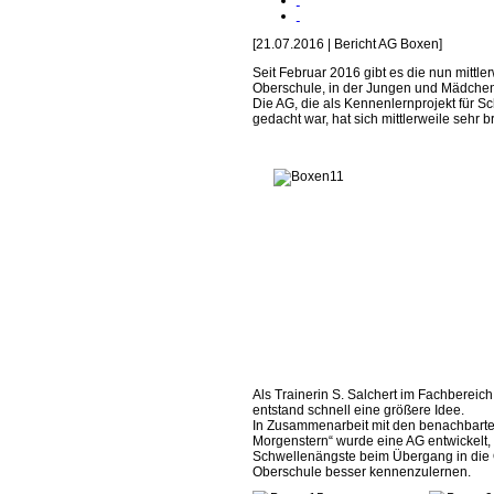
[21.07.2016 | Bericht AG Boxen]
Seit Februar 2016 gibt es die nun mittl
Oberschule, in der Jungen und Mädchen
Die AG, die als Kennenlernprojekt für 
gedacht war, hat sich mittlerweile sehr br
Als Trainerin S. Salchert im Fachbereich
entstand schnell eine größere Idee.
In Zusammenarbeit mit den benachbarten
Morgenstern“ wurde eine AG entwickelt, d
Schwellenängste beim Übergang in die 
Oberschule besser kennenzulernen.