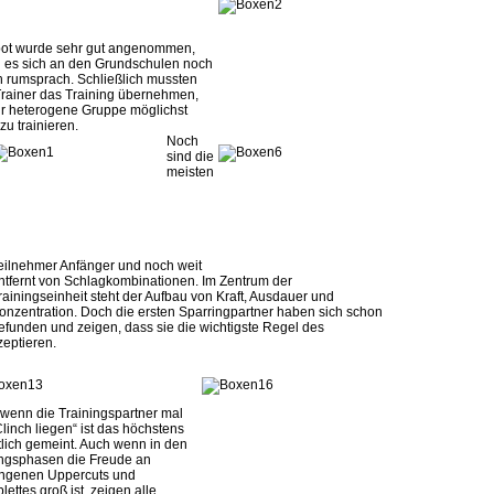
ot wurde sehr gut angenommen,
 es sich an den Grundschulen noch
ch rumsprach. Schließlich mussten
rainer das Training übernehmen,
r heterogene Gruppe möglichst
 zu trainieren.
Noch
sind die
meisten
eilnehmer Anfänger und noch weit
ntfernt von Schlagkombinationen. Im Zentrum der
rainingseinheit steht der Aufbau von Kraft, Ausdauer und
onzentration. Doch die ersten Sparringpartner haben sich schon
efunden und zeigen, dass sie die wichtigste Regel des
zeptieren.
wenn die Trainingspartner mal
Clinch liegen“ ist das höchstens
tlich gemeint. Auch wenn in den
gsphasen die Freude an
ngenen Uppercuts und
lettes groß ist, zeigen alle