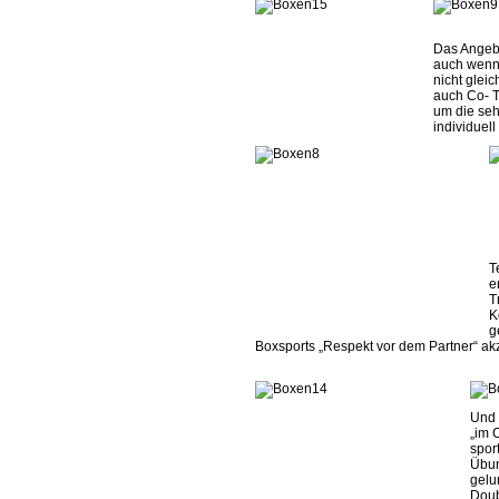
Das Angeb
auch wenn
nicht glei
auch Co- T
um die seh
individuell
T
e
T
K
g
Boxsports „Respekt vor dem Partner“ ak
Und 
„im 
spor
Übun
gelu
Doub