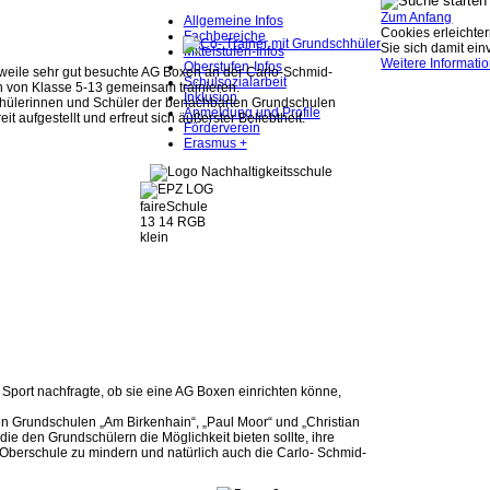
Zum Anfang
Allgemeine Infos
Cookies erleichter
Fachbereiche
Sie sich damit ei
Mittelstufen-Infos
Weitere Informati
Oberstufen-Infos
erweile sehr gut besuchte AG Boxen an der Carlo-Schmid-
Schulsozialarbeit
 von Klasse 5-13 gemeinsam trainieren.
Inklusion
Schülerinnen und Schüler der benachbarten Grundschulen
Anmeldung und Profile
eit aufgestellt und erfreut sich äußerster Beliebtheit.
Förderverein
Erasmus +
 Sport nachfragte, ob sie eine AG Boxen einrichten könne,
 Grundschulen „Am Birkenhain“, „Paul Moor“ und „Christian
ie den Grundschülern die Möglichkeit bieten sollte, ihre
Oberschule zu mindern und natürlich auch die Carlo- Schmid-