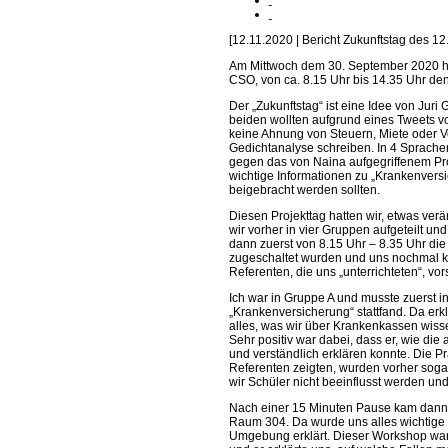
[12.11.2020 | Bericht Zukunftstag des 1
Am Mittwoch dem 30. September 2020 hat
CSO, von ca. 8.15 Uhr bis 14.35 Uhr den
Der „Zukunftstag“ ist eine Idee von Jur
beiden wollten aufgrund eines Tweets vo
keine Ahnung von Steuern, Miete oder V
Gedichtanalyse schreiben. In 4 Sprachen
gegen das von Naina aufgegriffenem Pro
wichtige Informationen zu „Krankenvers
beigebracht werden sollten.
Diesen Projekttag hatten wir, etwas ve
wir vorher in vier Gruppen aufgeteilt u
dann zuerst von 8.15 Uhr – 8.35 Uhr die 
zugeschaltet wurden und uns nochmal kur
Referenten, die uns „unterrichteten“, vo
Ich war in Gruppe A und musste zuerst 
„Krankenversicherung“ stattfand. Da er
alles, was wir über Krankenkassen wis
Sehr positiv war dabei, dass er, wie die
und verständlich erklären konnte. Die Pr
Referenten zeigten, wurden vorher sogar
wir Schüler nicht beeinflusst werden un
Nach einer 15 Minuten Pause kam dann 
Raum 304. Da wurde uns alles wichtig
Umgebung erklärt. Dieser Workshop war