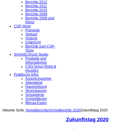
Berichte 2012
Berichte 2011
Berichte 2010
Berichte 2009
Berichte 2008 und
früher
CGP-Shop
Preisliste
Verkauf
Historie
Unterricht
Berichte zum CGP-
Shop
Schmids Druck Studio
Produkte und
Informationen
CSO-Schul-Shirts &
Hoodies
Praktische Infos
Ansprechpartner
Sekretariat
Hausordnung
Vereinbarung
Schulplaner
Schließfächer
Mensa-Essen
Aktuelle Seite:
Home
Berichte/Archiv
Berichte 2020
Zukunftstag 2020
Zukunftstag 2020