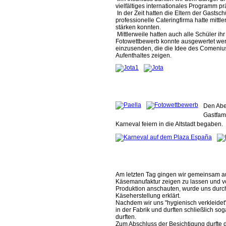
vielfältiges internationales Programm pr
In der Zeit hatten die Eltern der Gastsch
professionelle Cateringfirma hatte mittle
stärken konnten.
Mittlerweile hatten auch alle Schüler i
Fotowettbewerb konnte ausgewertet werd
einzusenden, die die Idee des Comenius
Aufenthaltes zeigen.
Den Aben
Gastfami
Karneval feiern in die Altstadt begaben.
Am letzten Tag gingen wir gemeinsam au
Käsemanufaktur zeigen zu lassen und vo
Produktion anschauten, wurde uns durch
Käseherstellung erklärt.
Nachdem wir uns "hygienisch verkleidet"
in der Fabrik und durften schließlich so
durften.
Zum Abschluss der Besichtigung durfte 