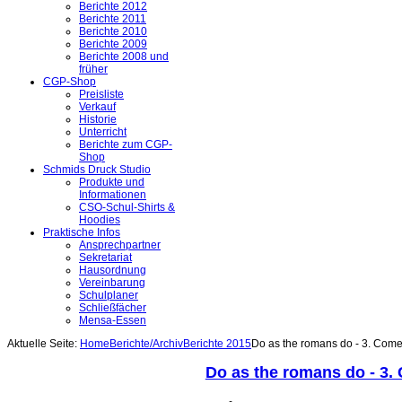
Berichte 2012
Berichte 2011
Berichte 2010
Berichte 2009
Berichte 2008 und
früher
CGP-Shop
Preisliste
Verkauf
Historie
Unterricht
Berichte zum CGP-
Shop
Schmids Druck Studio
Produkte und
Informationen
CSO-Schul-Shirts &
Hoodies
Praktische Infos
Ansprechpartner
Sekretariat
Hausordnung
Vereinbarung
Schulplaner
Schließfächer
Mensa-Essen
Aktuelle Seite:
Home
Berichte/Archiv
Berichte 2015
Do as the romans do - 3. Come
Do as the romans do - 3.