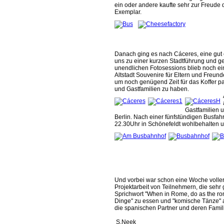
ein oder andere kaufte sehr zur Freude 
Exemplar.
Danach ging es nach Cáceres, eine gut e
uns zu einer kurzen Stadtführung und g
unendlichen Fotosessions blieb noch ei
Altstadt Souvenire für Eltern und Freun
um noch genügend Zeit für das Koffer 
und Gastfamilien zu haben.
Gastfamilien 
Berlin. Nach einer fünfstündigen Busfah
22.30Uhr in Schönefeldt wohlbehalten u
Und vorbei war schon eine Woche voller
Projektarbeit von Teilnehmern, die seh
Sprichwort "When in Rome, do as the r
Dinge" zu essen und "komische Tänze" au
die spanischen Partner und deren Famili
S.Neek