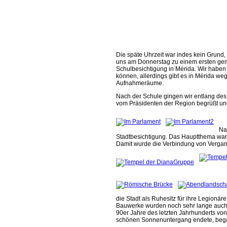
Die späte Uhrzeit war indes kein Grund, 
uns am Donnerstag zu einem ersten gem
Schulbesichtigung in Mérida. Wir haben 
können, allerdings gibt es in Mérida w
Aufnahmeräume.
Nach der Schule gingen wir entlang des
vom Präsidenten der Region begrüßt un
Na
Stadtbesichtigung. Das Hauptthema waren
Damit wurde die Verbindung von Vergang
die Stadt als Ruhesitz für ihre Legionär
Bauwerke wurden noch sehr lange auch pr
90er Jahre des letzten Jahrhunderts vo
schönen Sonnenuntergang endete, begabe