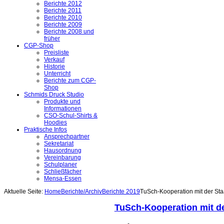
Berichte 2012
Berichte 2011
Berichte 2010
Berichte 2009
Berichte 2008 und
früher
CGP-Shop
Preisliste
Verkauf
Historie
Unterricht
Berichte zum CGP-
Shop
Schmids Druck Studio
Produkte und
Informationen
CSO-Schul-Shirts &
Hoodies
Praktische Infos
Ansprechpartner
Sekretariat
Hausordnung
Vereinbarung
Schulplaner
Schließfächer
Mensa-Essen
Aktuelle Seite:
Home
Berichte/Archiv
Berichte 2019
TuSch-Kooperation mit der Sta
TuSch-Kooperation mit de