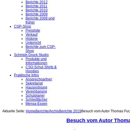
Berichte 2012
Berichte 2011
Berichte 2010
Berichte 2009
Berichte 2008 und
früher
CGP-Shop
Preisliste
Verkauf
Historie
Unterricht
Berichte zum CGP-
Shop
Schmids Druck Studio
Produkte und
Informationen
CSO-Schul-Shirts &
Hoodies
Praktische Infos
Ansprechpartner
Sekretariat
Hausordnung
Vereinbarung
Schulplaner
Schließfächer
Mensa-Essen
Aktuelle Seite:
Home
Berichte/Archiv
Berichte 2019
Besuch vom Autor Thomas Fu
Besuch vom Autor Thom