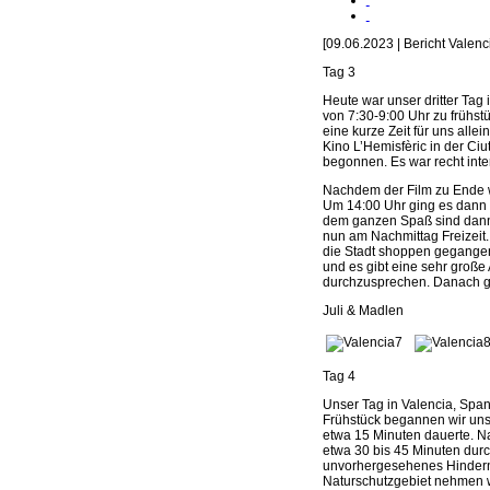
[09.06.2023 | Bericht Valenc
Tag 3
Heute war unser dritter Tag
von 7:30-9:00 Uhr zu frühst
eine kurze Zeit für uns all
Kino L’Hemisfèric in der Ciu
begonnen. Es war recht inte
Nachdem der Film zu Ende wa
Um 14:00 Uhr ging es dann 
dem ganzen Spaß sind dann
nun am Nachmittag Freizeit
die Stadt shoppen gegangen 
und es gibt eine sehr große 
durchzusprechen. Danach geh
Juli & Madlen
Tag 4
Unser Tag in Valencia, Spa
Frühstück begannen wir un
etwa 15 Minuten dauerte. Na
etwa 30 bis 45 Minuten durch
unvorhergesehenes Hinderni
Naturschutzgebiet nehmen wol