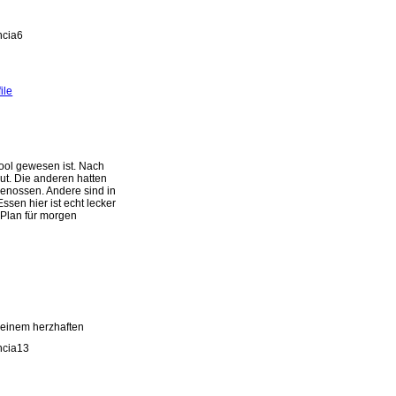
ile
ool gewesen ist. Nach
t. Die anderen hatten
enossen. Andere sind in
sen hier ist echt lecker
n Plan für morgen
 einem herzhaften