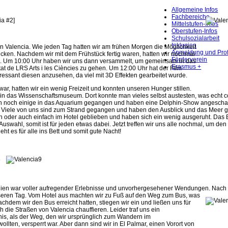
Allgemeine Infos
Fachbereiche
ia #2]
Mittelstufen-Infos
Oberstufen-Infos
Schulsozialarbeit
Inklusion
 in Valencia. Wie jeden Tag hatten wir am frühen Morgen die Möglichkeit
Anmeldung und Prof
ücken. Nachdem wir mit dem Frühstück fertig waren, hatten wir nochmal
Förderverein
ein. Um 10:00 Uhr haben wir uns dann versammelt, um gemeinsam in das
Erasmus +
tat de LRS Arts i les Ciències zu gehen. Um 12:00 Uhr hat der Film
ressant diesen anzusehen, da viel mit 3D Effekten gearbeitet wurde.
r, hatten wir ein wenig Freizeit und konnten unseren Hunger stillen.
in das Wissenschaftsmuseum. Dort konnte man vieles selbst austesten, was echt c
 noch einige in das Aquarium gegangen und haben eine Delphin-Show angeschau
. Viele von uns sind zum Strand gegangen und haben den Ausblick und das Meer g
oder auch einfach im Hotel geblieben und haben sich ein wenig ausgeruht. Das Es
Auswahl, somit ist für jeden etwas dabei. Jetzt treffen wir uns alle nochmal, um de
t es für alle ins Bett und somit gute Nacht!
nien war voller aufregender Erlebnisse und unvorhergesehener Wendungen. Nach
seren
Tag. Vom Hotel aus machten wir zu Fuß auf den Weg zum Bus, was
chdem wir den Bus erreicht hatten, stiegen wir ein und ließen uns für
 die Straßen von Valencia chauffieren. Leider traf uns ein
s, als der Weg, den wir ursprünglich zum Wandern im
lten, versperrt war. Aber dann sind wir in El Palmar, einen Vorort von