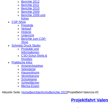
Berichte 2012
Berichte 2011
Berichte 2010
Berichte 2009
Berichte 2008 und
früher
CGP-Shop
Preisliste
Verkauf
Historie
Unterricht
Berichte zum CGP-
Shop
Schmids Druck Studio
Produkte und
Informationen
CSO-Schul-Shirts &
Hoodies
Praktische Infos
Ansprechpartner
Sekretariat
Hausordnung
Vereinbarung
Schulplaner
Schließfächer
Mensa-Essen
Aktuelle Seite:
Home
Berichte/Archiv
Berichte 2023
Projektfahrt Valencia #2
Projektfahrt Valen