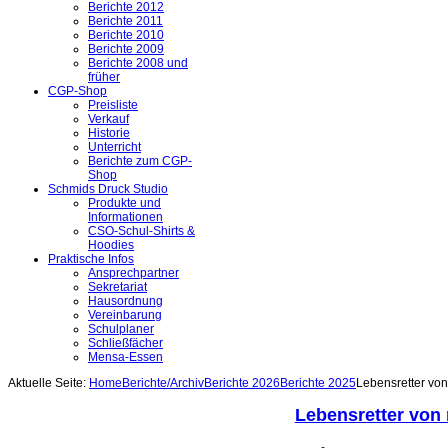
Berichte 2012
Berichte 2011
Berichte 2010
Berichte 2009
Berichte 2008 und
früher
CGP-Shop
Preisliste
Verkauf
Historie
Unterricht
Berichte zum CGP-
Shop
Schmids Druck Studio
Produkte und
Informationen
CSO-Schul-Shirts &
Hoodies
Praktische Infos
Ansprechpartner
Sekretariat
Hausordnung
Vereinbarung
Schulplaner
Schließfächer
Mensa-Essen
Aktuelle Seite:
Home
Berichte/Archiv
Berichte 2026
Berichte 2025
Lebensretter von
Lebensretter von 