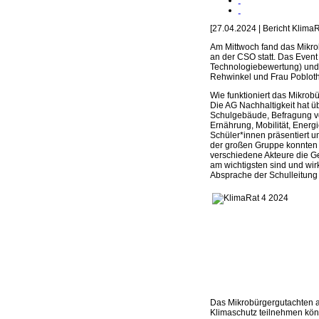
[27.04.2024 | Bericht KlimaR
Am Mittwoch fand das Mikrob
an der CSO statt. Das Event 
Technologiebewertung) und d
Rehwinkel und Frau Pobloth 
Wie funktioniert das Mikrob
Die AG Nachhaltigkeit hat 
Schulgebäude, Befragung vo
Ernährung, Mobilität, Ener
Schüler*innen präsentiert
der großen Gruppe konnten 
verschiedene Akteure die G
am wichtigsten sind und wi
Absprache der Schulleitung
Das Mikrobürgergutachten a
Klimaschutz teilnehmen könn