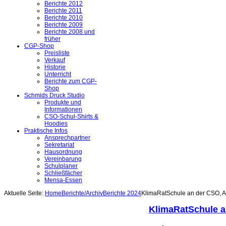
Berichte 2012
Berichte 2011
Berichte 2010
Berichte 2009
Berichte 2008 und
früher
CGP-Shop
Preisliste
Verkauf
Historie
Unterricht
Berichte zum CGP-
Shop
Schmids Druck Studio
Produkte und
Informationen
CSO-Schul-Shirts &
Hoodies
Praktische Infos
Ansprechpartner
Sekretariat
Hausordnung
Vereinbarung
Schulplaner
Schließfächer
Mensa-Essen
Aktuelle Seite:
Home
Berichte/Archiv
Berichte 2024
KlimaRatSchule an der CSO, A
KlimaRatSchule a