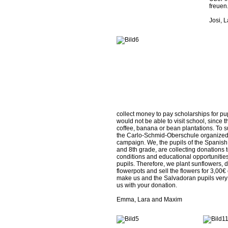
freuen
Josi, 
collect money to pay scholarships for p
would not be able to visit school, since 
coffee, banana or bean plantations. To su
the Carlo-Schmid-Oberschule organized
campaign. We, the pupils of the Spanish 
and 8th grade, are collecting donations t
conditions and educational opportunitie
pupils. Therefore, we plant sunflowers, 
flowerpots and sell the flowers for 3,00
make us and the Salvadoran pupils very 
us with your donation.
Emma, Lara and Maxim