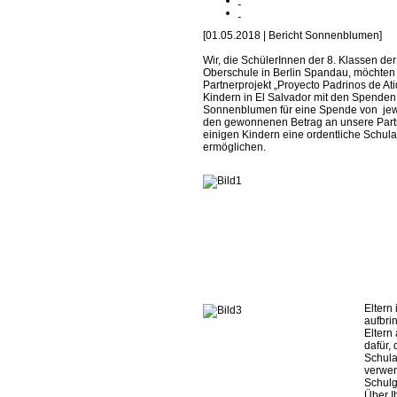
[01.05.2018 | Bericht Sonnenblumen]
Wir, die SchülerInnen der 8. Klassen de
Oberschule in Berlin Spandau, möchten
Partnerprojekt „Proyecto Padrinos de Ati
Kindern in El Salvador mit den Spenden 
Sonnenblumen für eine Spende von jew
den gewonnenen Betrag an unsere Partn
einigen Kindern eine ordentliche Schul
ermöglichen.
Eltern
aufbri
Eltern 
dafür,
Schula
verwen
Schulg
Über I