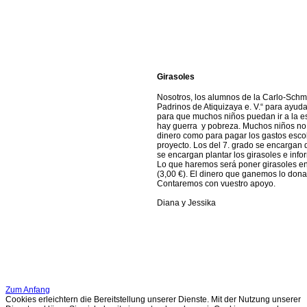
Girasoles
Nosotros, los alumnos de la Carlo-Schm
Padrinos de Atiquizaya e. V.“ para ayud
para que muchos niños puedan ir a la es
hay guerra y pobreza. Muchos niños no p
dinero como para pagar los gastos escol
proyecto. Los del 7. grado se encargan 
se encargan plantar los girasoles e info
Lo que haremos será poner girasoles en
(3,00 €). El dinero que ganemos lo dona
Contaremos con vuestro apoyo.
Diana y Jessika
Zum Anfang
Cookies erleichtern die Bereitstellung unserer Dienste. Mit der Nutzung unserer