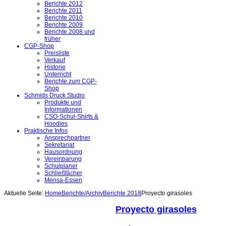
Berichte 2012
Berichte 2011
Berichte 2010
Berichte 2009
Berichte 2008 und
früher
CGP-Shop
Preisliste
Verkauf
Historie
Unterricht
Berichte zum CGP-
Shop
Schmids Druck Studio
Produkte und
Informationen
CSO-Schul-Shirts &
Hoodies
Praktische Infos
Ansprechpartner
Sekretariat
Hausordnung
Vereinbarung
Schulplaner
Schließfächer
Mensa-Essen
Aktuelle Seite:
Home
Berichte/Archiv
Berichte 2018
Proyecto girasoles
Proyecto girasoles