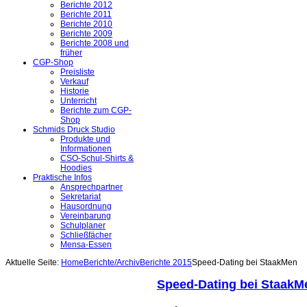
Berichte 2012
Berichte 2011
Berichte 2010
Berichte 2009
Berichte 2008 und
früher
CGP-Shop
Preisliste
Verkauf
Historie
Unterricht
Berichte zum CGP-
Shop
Schmids Druck Studio
Produkte und
Informationen
CSO-Schul-Shirts &
Hoodies
Praktische Infos
Ansprechpartner
Sekretariat
Hausordnung
Vereinbarung
Schulplaner
Schließfächer
Mensa-Essen
Aktuelle Seite:
Home
Berichte/Archiv
Berichte 2015
Speed-Dating bei StaakMen
Speed-Dating bei StaakM