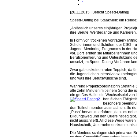
[26.11.2015 | Bericht Speed-Dating]
Speed-Dating bei StaakMen: ein Rendezv
„Anlässlich unseres einjährigen Projekt
ihre Berufe, Werdegänge und Karrieren.
In Form von trockenen Vorträgen? Mitnic
Schülerinnen und Schülern der CSO – 
Jugend-Mentoring-Programms in der Hau
vor. Dort lernten sie Mitarbeiterinnen u
Berufsorientierung und Unterstützung d
umsetzt, im Speed-Dating-Verfahren ke
Zwar gab es keinen roten Teppich, dafü
die Jugendlichen intensiv dazu befragt
und was ihre Berufswünsche sind.
Während Projektkoordinatorin Stefanie 
alle zehn Minuten mit einem Gong die 
ein großes Hallo: ein Wechselspiel von
beruflichen Tätigke
besonders beeindruc
den Teilnehmenden ausmachten. So rief
„Push“ hervor zu erfahren, dass es ne
Bildungsweg und den Quereinstieg gibt,
nicht ausschließt. All diese Wege waren 
Haustechnik, Unternehmenskommunikati
Die Mentees schlugen sich prima von R