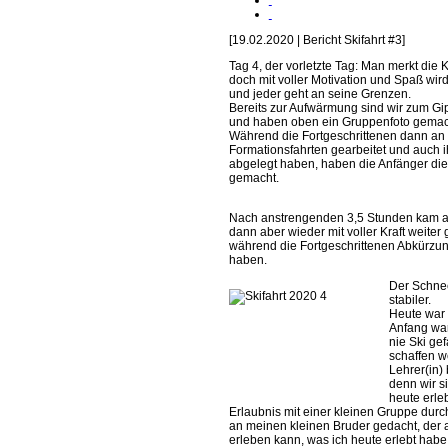
[19.02.2020 | Bericht Skifahrt #3]
Tag 4, der vorletzte Tag: Man merkt die 
doch mit voller Motivation und Spaß wird 
und jeder geht an seine Grenzen.
Bereits zur Aufwärmung sind wir zum Gip
und haben oben ein Gruppenfoto gemac
Während die Fortgeschrittenen dann an 
Formationsfahrten gearbeitet und auch i
abgelegt haben, haben die Anfänger die 
gemacht.
Nach anstrengenden 3,5 Stunden kam al
dann aber wieder mit voller Kraft weiter
während die Fortgeschrittenen Abkürz
haben.
Der Schnee 
stabiler.
Heute war 
Anfang war
nie Ski gef
schaffen w
Lehrer(in)
denn wir si
heute erle
Erlaubnis mit einer kleinen Gruppe durch
an meinen kleinen Bruder gedacht, der 
erleben kann, was ich heute erlebt habe