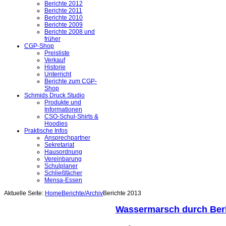
Berichte 2012
Berichte 2011
Berichte 2010
Berichte 2009
Berichte 2008 und
früher
CGP-Shop
Preisliste
Verkauf
Historie
Unterricht
Berichte zum CGP-
Shop
Schmids Druck Studio
Produkte und
Informationen
CSO-Schul-Shirts &
Hoodies
Praktische Infos
Ansprechpartner
Sekretariat
Hausordnung
Vereinbarung
Schulplaner
Schließfächer
Mensa-Essen
Aktuelle Seite:
Home
Berichte/Archiv
Berichte 2013
Wassermarsch durch Berl