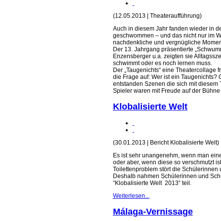
(12.05.2013 | Theateraufführung)
Auch in diesem Jahr fanden wieder in d
geschwommen – und das nicht nur im Wa
nachdenkliche und vergnügliche Momen
Der 13. Jahrgang präsentierte „Schwumm
Enzensberger u.a. zeigten sie Alltagssz
schwimmt oder es noch lernen muss.
Der „Taugenichts“ eine Theatercollage f
die Frage auf: Wer ist ein Taugenichts?
entstanden Szenen die sich mit diesem 
Spieler waren mit Freude auf der Bühne 
Klobalisierte Welt
(30.01.2013 | Bericht Klobalisierte Welt)
Es ist sehr unangenehm, wenn man eine 
oder aber, wenn diese so verschmutzt is
Toilettenproblem stört die Schülerinne
Deshalb nahmen Schülerinnen und Schül
“Klobalisierte Welt 2013“ teil.
Weiterlesen...
Málaga-Vernissage