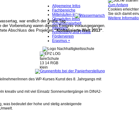
Zum Anfang
Allgemeine Infos
Cookies erleichter
Fachbereiche
Sie sich damit ei
Mittelstufen-Infos
Weitere Informati
Oberstufen-Infos
assertag, war endlich der große Tag
Schulsozialarbeit
 der Vorbereitung waren diesem Ereignis vorausgegangen.
Inklusion
tete Abschluss des Projektes
“Klobalisierte Welt 2013“
.
Anmeldung und Profile
Förderverein
Erasmus +
 Teilnehmer/innen des WP-Kurses Kunst des 8. Jahrgangs mit
n kreativ und mit viel Einsatz Sonnenuntergänge im DINA2-
g, was bedeutet der hohe und stetig ansteigende
 Umwelt.